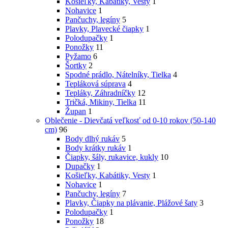
Košieľky, Kabátiky, Vesty
1
Nohavice
1
Pančuchy, legíny
5
Plavky, Plavecké čiapky
1
Polodupačky
1
Ponožky
11
Pyžamo
6
Šortky
2
Spodné prádlo, Nátelníky, Tielka
4
Tepláková súprava
4
Tepláky, Záhradníčky
12
Tričká, Mikiny, Tielka
11
Župan
1
Oblečenie - Dievčatá veľkosť od 0-10 rokov (50-140
cm)
96
Body dlhý rukáv
5
Body krátky rukáv
1
Čiapky, šály, rukavice, kukly
10
Dupačky
1
Košieľky, Kabátiky, Vesty
1
Nohavice
1
Pančuchy, legíny
7
Plavky, Čiapky na plávanie, Plážové šaty
3
Polodupačky
1
Ponožky
18