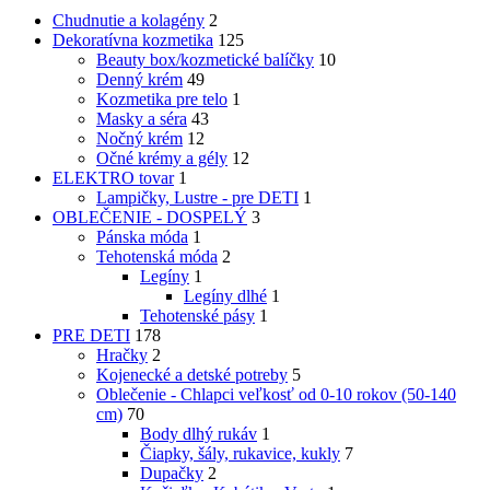
Chudnutie a kolagény
2
Dekoratívna kozmetika
125
Beauty box/kozmetické balíčky
10
Denný krém
49
Kozmetika pre telo
1
Masky a séra
43
Nočný krém
12
Očné krémy a gély
12
ELEKTRO tovar
1
Lampičky, Lustre - pre DETI
1
OBLEČENIE - DOSPELÝ
3
Pánska móda
1
Tehotenská móda
2
Legíny
1
Legíny dlhé
1
Tehotenské pásy
1
PRE DETI
178
Hračky
2
Kojenecké a detské potreby
5
Oblečenie - Chlapci veľkosť od 0-10 rokov (50-140
cm)
70
Body dlhý rukáv
1
Čiapky, šály, rukavice, kukly
7
Dupačky
2