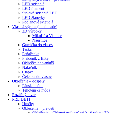
LED svietidlá
LED filament
Stolové svietidlá LED
LED žiarovky
Podlahové svietidlá
Vlastná výroba (hand made)
3D výrobky
Mikuláš a Vianoce
Náušnice
Gumička do vlasov
Taška
Peňaženka
Príborník z látky
Obliečka na vankúš
Nákrčník
Čiapka
Čelenka do vlasov
Oblečenie – dospelý
Pánska móda
Tehotenská móda
Rozličný tovar
PRE DETI
Hračky
Oblečenie – pre deti
Oblečenie – Chlapci veľkosť od 0-10 rokov (50-