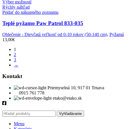
Výber možností
Rýchly náhľad
Pridať do nákupného zoznamu
Teplé pyžamo Paw Patrol 833-035
Oblečenie - Dievčatá veľkosť od 0-10 rokov (50-140 cm)
,
Pyžamá
13,00
€
1
2
3
→
Kontakt
Priemyselná 10, 917 01 Trnava
0915 761 778
etako@etako.sk
Vyhľadávanie
Menu
Kategórie