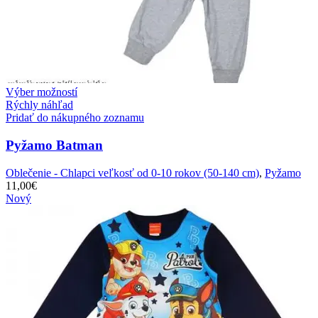
Výber možností
Rýchly náhľad
Pridať do nákupného zoznamu
Pyžamo Batman
Oblečenie - Chlapci veľkosť od 0-10 rokov (50-140 cm)
,
Pyžamo
11,00
€
Nový