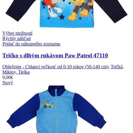
Výber možností
Rýchly náhľad
Pridať do nákupného zoznamu
Tričko s dlhým rukávom Paw Patrol 47110
Oblečenie - Chlapci veľkosť od 0-10 rokov (50-140 cm)
,
Tričká,
Mikiny, Tielka
9,00
€
Nový