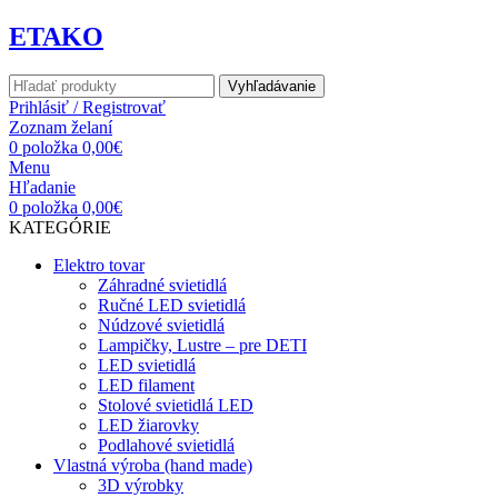
ETAKO
Vyhľadávanie
Prihlásiť / Registrovať
Zoznam želaní
0
položka
0,00
€
Menu
Hľadanie
0
položka
0,00
€
KATEGÓRIE
Elektro tovar
Záhradné svietidlá
Ručné LED svietidlá
Núdzové svietidlá
Lampičky, Lustre – pre DETI
LED svietidlá
LED filament
Stolové svietidlá LED
LED žiarovky
Podlahové svietidlá
Vlastná výroba (hand made)
3D výrobky