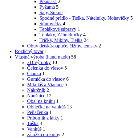
Pršiplášť
2
Pyžamá
5
Šaty, Sukne
1
Spodné prádlo - Tielka, Nátelníky, Nohavičky
5
Súpravičky
4
Teplákové súpravy
1
Tepláky, Záhradníčky
4
Tričká, Mikiny, Tielka
24
Obuv detská-papuče, čižmy, tenisky
2
Rozličný tovar
1
Vlastná výroba (hand made)
56
3D výrobky
10
Čelenka do vlasov
5
Čiapka
1
Gumička do vlasov
6
Mikuláš a Vianoce
5
Nákrčník
2
Náušnice
12
Obal na knihu
1
Obliečka na vankúš
13
Peňaženka
1
Príborník z látky
1
Taška
3
Vankúš
1
záložka do knihy
2