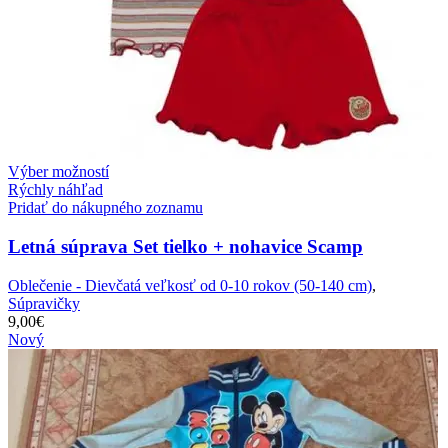
Výber možností
Rýchly náhľad
Pridať do nákupného zoznamu
Letná súprava Set tielko + nohavice Scamp
Oblečenie - Dievčatá veľkosť od 0-10 rokov (50-140 cm)
,
Súpravičky
9,00
€
Nový