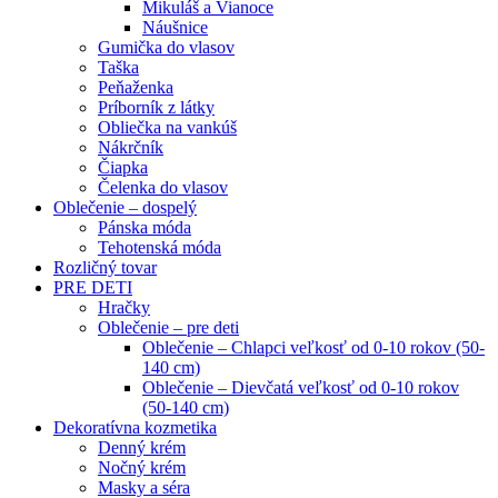
Mikuláš a Vianoce
Náušnice
Gumička do vlasov
Taška
Peňaženka
Príborník z látky
Obliečka na vankúš
Nákrčník
Čiapka
Čelenka do vlasov
Oblečenie – dospelý
Pánska móda
Tehotenská móda
Rozličný tovar
PRE DETI
Hračky
Oblečenie – pre deti
Oblečenie – Chlapci veľkosť od 0-10 rokov (50-
140 cm)
Oblečenie – Dievčatá veľkosť od 0-10 rokov
(50-140 cm)
Dekoratívna kozmetika
Denný krém
Nočný krém
Masky a séra