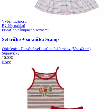
Výber možností
Rýchly náhľad
Pridať do nákupného zoznamu
Set tričko + suknička Scamp
Oblečenie - Dievčatá veľkosť od 0-10 rokov (50-140 cm)
,
Súpravičky
10,00
€
Nový