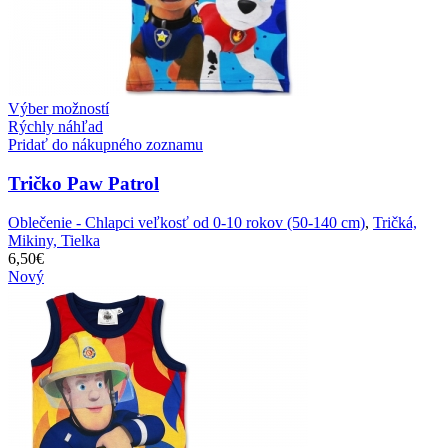
Výber možností
Rýchly náhľad
Pridať do nákupného zoznamu
Tričko Paw Patrol
Oblečenie - Chlapci veľkosť od 0-10 rokov (50-140 cm)
,
Tričká,
Mikiny, Tielka
6,50
€
Nový