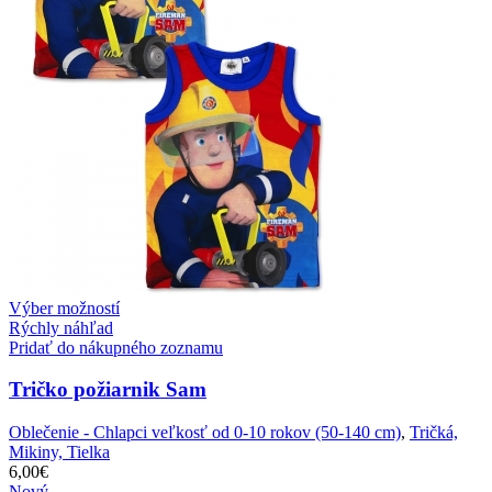
Výber možností
Rýchly náhľad
Pridať do nákupného zoznamu
Tričko požiarnik Sam
Oblečenie - Chlapci veľkosť od 0-10 rokov (50-140 cm)
,
Tričká,
Mikiny, Tielka
6,00
€
Nový