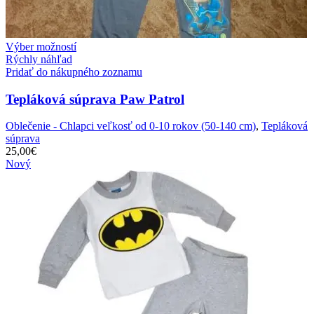
Výber možností
Rýchly náhľad
Pridať do nákupného zoznamu
Tepláková súprava Paw Patrol
Oblečenie - Chlapci veľkosť od 0-10 rokov (50-140 cm)
,
Tepláková
súprava
25,00
€
Nový