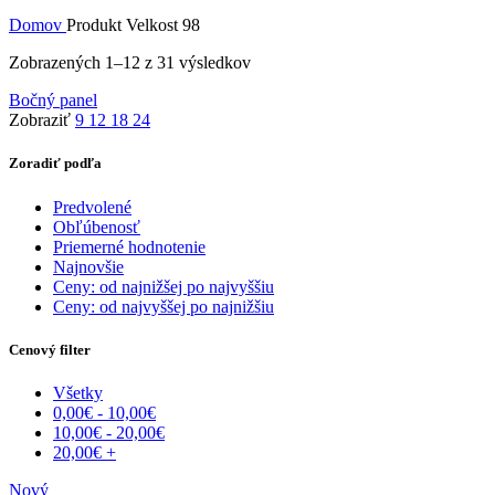
Domov
Produkt Velkost
98
Zoradené
Zobrazených 1–12 z 31 výsledkov
podľa
Bočný panel
najnovších
Zobraziť
9
12
18
24
Zoradiť podľa
Predvolené
Obľúbenosť
Priemerné hodnotenie
Najnovšie
Ceny: od najnižšej po najvyššiu
Ceny: od najvyššej po najnižšiu
Cenový filter
Všetky
0,00
€
-
10,00
€
10,00
€
-
20,00
€
20,00
€
+
Nový