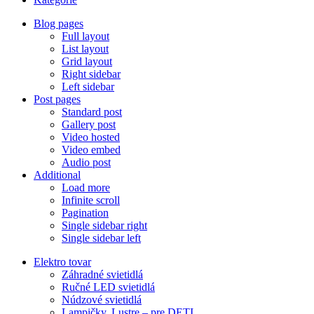
Blog pages
Full layout
List layout
Grid layout
Right sidebar
Left sidebar
Post pages
Standard post
Gallery post
Video hosted
Video embed
Audio post
Additional
Load more
Infinite scroll
Pagination
Single sidebar right
Single sidebar left
Elektro tovar
Záhradné svietidlá
Ručné LED svietidlá
Núdzové svietidlá
Lampičky, Lustre – pre DETI