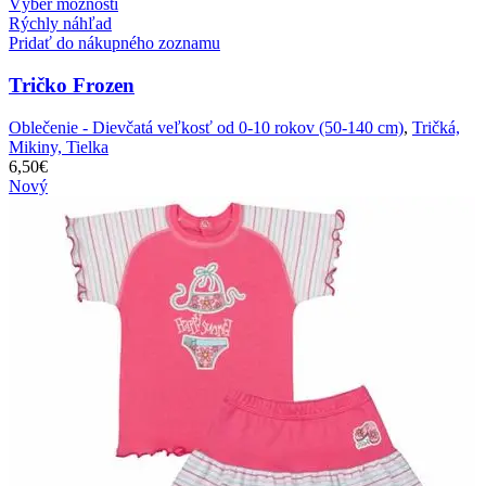
Výber možností
Rýchly náhľad
Pridať do nákupného zoznamu
Tričko Frozen
Oblečenie - Dievčatá veľkosť od 0-10 rokov (50-140 cm)
,
Tričká,
Mikiny, Tielka
6,50
€
Nový