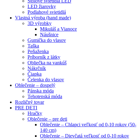
Stolové svietidlá LED
LED žiarovky
Podlahové svietidlá
Vlastná výroba (hand made)
3D výrobky
Mikuláš a Vianoce
Náušnice
Gumička do vlasov
Taška
Peňaženka
Príborník z látky
Obliečka na vankúš
Nákrčník
Čiapka
Čelenka do vlasov
Oblečenie – dospelý
Pánska móda
Tehotenská móda
Rozličný tovar
PRE DETI
Hračky
Oblečenie – pre deti
Oblečenie – Chlapci veľkosť od 0-10 rokov (50-
140 cm)
Oblečenie – Dievčatá veľkosť od 0-10 rokov