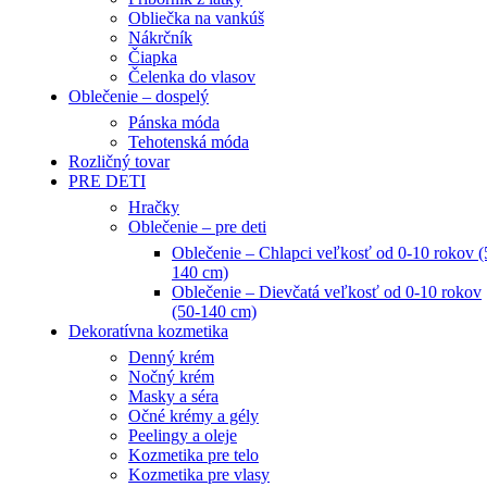
Obliečka na vankúš
Nákrčník
Čiapka
Čelenka do vlasov
Oblečenie – dospelý
Pánska móda
Tehotenská móda
Rozličný tovar
PRE DETI
Hračky
Oblečenie – pre deti
Oblečenie – Chlapci veľkosť od 0-10 rokov (
140 cm)
Oblečenie – Dievčatá veľkosť od 0-10 rokov
(50-140 cm)
Dekoratívna kozmetika
Denný krém
Nočný krém
Masky a séra
Očné krémy a gély
Peelingy a oleje
Kozmetika pre telo
Kozmetika pre vlasy