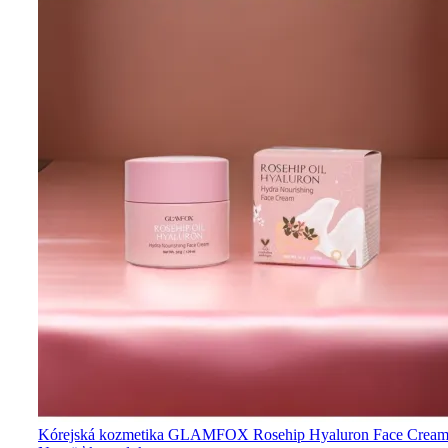
Kórejská kozmetika GLAMFOX Rosehip Hyaluron Face Cream