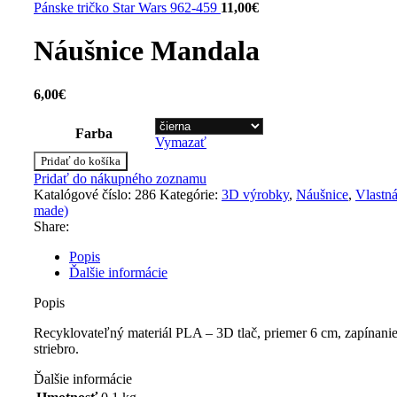
Pánske tričko Star Wars 962-459
11,00
€
Náušnice Mandala
6,00
€
Farba
Vymazať
množstvo
Pridať do košíka
Náušnice
Pridať do nákupného zoznamu
Mandala
Katalógové číslo:
286
Kategórie:
3D výrobky
,
Náušnice
,
Vlastn
made)
Share:
Popis
Ďalšie informácie
Popis
Recyklovateľný materiál PLA – 3D tlač, priemer 6 cm, zapínanie 
striebro.
Ďalšie informácie