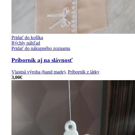
Pridať do košíka
Rýchly náhľad
Pridať do nákupného zoznamu
Príborník aj na slávnosť
Vlastná výroba (hand made)
,
Príborník z látky
3,00
€