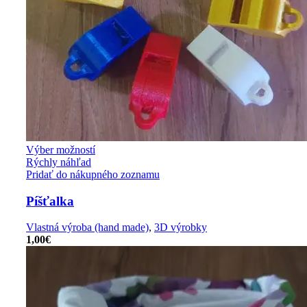
Výber možností
Rýchly náhľad
Pridať do nákupného zoznamu
Píšťalka
Vlastná výroba (hand made)
,
3D výrobky
1,00
€