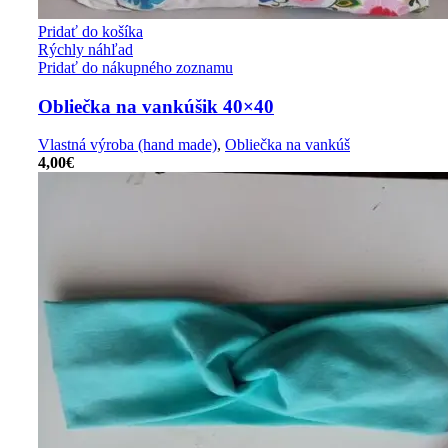
Pridať do košíka
Rýchly náhľad
Pridať do nákupného zoznamu
Obliečka na vankúšik 40×40
Vlastná výroba (hand made)
,
Obliečka na vankúš
4,00
€