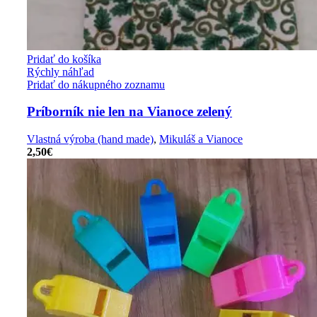
Pridať do košíka
Rýchly náhľad
Pridať do nákupného zoznamu
Príborník nie len na Vianoce zelený
Vlastná výroba (hand made)
,
Mikuláš a Vianoce
2,50
€