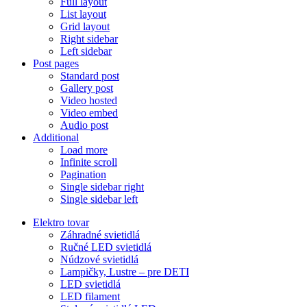
Full layout
List layout
Grid layout
Right sidebar
Left sidebar
Post pages
Standard post
Gallery post
Video hosted
Video embed
Audio post
Additional
Load more
Infinite scroll
Pagination
Single sidebar right
Single sidebar left
Elektro tovar
Záhradné svietidlá
Ručné LED svietidlá
Núdzové svietidlá
Lampičky, Lustre – pre DETI
LED svietidlá
LED filament