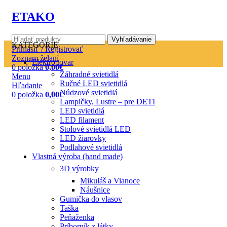
ETAKO
Vyhľadávanie
KATEGÓRIE
Prihlásiť / Registrovať
Zoznam želaní
Elektro tovar
0
položka
0,00
€
Záhradné svietidlá
Menu
Ručné LED svietidlá
Hľadanie
Núdzové svietidlá
0
položka
0,00
€
Lampičky, Lustre – pre DETI
LED svietidlá
LED filament
Stolové svietidlá LED
LED žiarovky
Podlahové svietidlá
Vlastná výroba (hand made)
3D výrobky
Mikuláš a Vianoce
Náušnice
Gumička do vlasov
Taška
Peňaženka
Príborník z látky