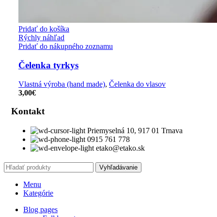
Pridať do košíka
Rýchly náhľad
Pridať do nákupného zoznamu
Čelenka tyrkys
Vlastná výroba (hand made)
,
Čelenka do vlasov
3,00
€
Kontakt
Priemyselná 10, 917 01 Trnava
0915 761 778
etako@etako.sk
Vyhľadávanie
Menu
Kategórie
Blog pages