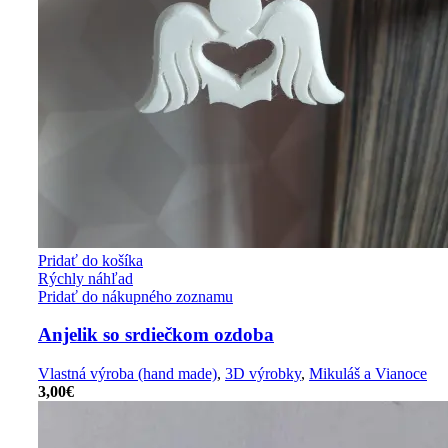
Pridať do košíka
Rýchly náhľad
Pridať do nákupného zoznamu
Anjelik so srdiečkom ozdoba
Vlastná výroba (hand made)
,
3D výrobky
,
Mikuláš a Vianoce
3,00
€