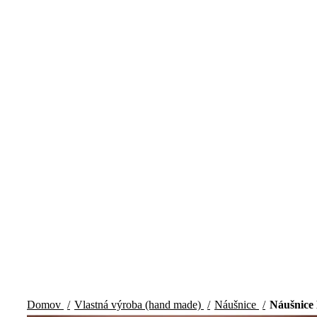
Klikni pre zväčšenie
Domov
Vlastná výroba (hand made)
Náušnice
Náušnice