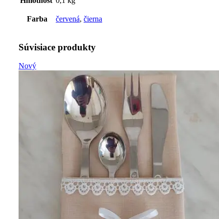
Hmotnosť
0,1 kg
Farba
červená
,
čierna
Súvisiace produkty
Nový