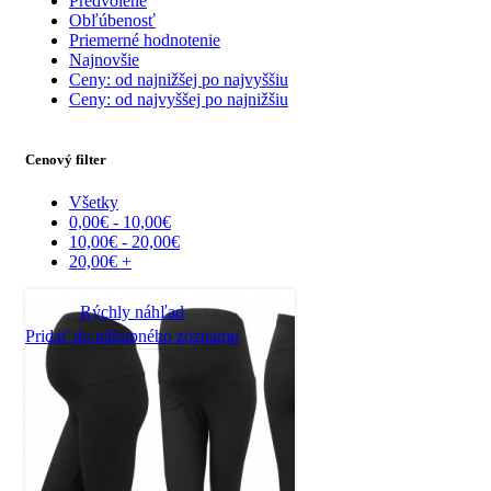
Predvolené
Obľúbenosť
Priemerné hodnotenie
Najnovšie
Ceny: od najnižšej po najvyššiu
Ceny: od najvyššej po najnižšiu
Cenový filter
Všetky
0,00
€
-
10,00
€
10,00
€
-
20,00
€
20,00
€
+
Rýchly náhľad
Pridať do nákupného zoznamu