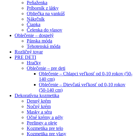
Peňaženka
Príborník z látky
Obliečka na vankúš
Nákrčník
Čiapka
Čelenka do vlasov
Oblečenie – dospelý
Pánska móda
Tehotenská móda
Rozličný tovar
PRE DETI
Hračky
Oblečenie – pre deti
Oblečenie – Chlapci veľkosť od 0-10 rokov (50-
140 cm)
Oblečenie – Dievčatá veľkosť od 0-10 rokov
(50-140 cm)
Dekoratívna kozmetika
Denný krém
Nočný krém
Masky a séra
Očné krémy a gély
Peelingy a oleje
Kozmetika pre telo
Kozmetika pre vlasy