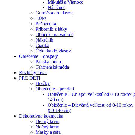
Mikuláš a Vianoce
Náušnice
Gumička do vlasov
Taška
Peňaženka
Príborník z látky
Obliečka na vankúš
Nákrčník
Čiapka
Čelenka do vlasov
Oblečenie – dospelý
Pánska móda
Tehotenská móda
Rozličný tovar
PRE DETI
Hračky
Oblečenie – pre deti
Oblečenie – Chlapci veľkosť od 0-10 rokov (
140 cm)
Oblečenie – Dievčatá veľkosť od 0-10 rokov
(50-140 cm)
Dekoratívna kozmetika
Denný krém
Nočný krém
Masky a séra