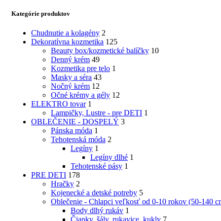
Kategórie produktov
Chudnutie a kolagény
2
Dekoratívna kozmetika
125
Beauty box/kozmetické balíčky
10
Denný krém
49
Kozmetika pre telo
1
Masky a séra
43
Nočný krém
12
Očné krémy a gély
12
ELEKTRO tovar
1
Lampičky, Lustre - pre DETI
1
OBLEČENIE - DOSPELÝ
3
Pánska móda
1
Tehotenská móda
2
Legíny
1
Legíny dlhé
1
Tehotenské pásy
1
PRE DETI
178
Hračky
2
Kojenecké a detské potreby
5
Oblečenie - Chlapci veľkosť od 0-10 rokov (50-140 c
Body dlhý rukáv
1
Čiapky, šály, rukavice, kukly
7