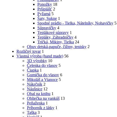
Ponožky
18
Pršiplášť
2
Pyžamá
5
Šaty, Sukne
1
Spodné prádlo - Tielka, Nátelníky, Nohavičky
5
Súpravičky
4
Teplákové súpravy
1
Tepláky, Záhradníčky
4
Tričká, Mikiny, Tielka
24
Obuv detská-papuče, čižmy, tenisky
2
Rozličný tovar
1
Vlastná výroba (hand made)
56
3D výrobky
10
Čelenka do vlasov
5
Čiapka
1
Gumička do vlasov
6
Mikuláš a Vianoce
5
Nákrčník
2
Náušnice
12
Obal na knihu
1
Obliečka na vankúš
13
Peňaženka
1
Príborník z látky
1
Taška
3