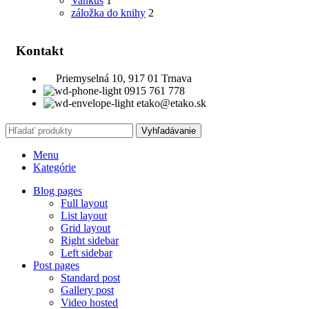
Vankúš
1
záložka do knihy
2
Kontakt
Priemyselná 10, 917 01 Trnava
0915 761 778
etako@etako.sk
Vyhľadávanie
Menu
Kategórie
Blog pages
Full layout
List layout
Grid layout
Right sidebar
Left sidebar
Post pages
Standard post
Gallery post
Video hosted