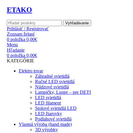
ETAKO
Vyhľadávanie
Prihlásiť / Registrovať
Zoznam želaní
0
položka
0,00
€
Menu
Hľadanie
0
položka
0,00
€
KATEGÓRIE
Elektro tovar
Záhradné svietidlá
Ručné LED svietidlá
Núdzové svietidlá
Lampičky, Lustre – pre DETI
LED svietidlá
LED filament
Stolové svietidlá LED
LED žiarovky
Podlahové svietidlá
Vlastná výroba (hand made)
3D výrobky