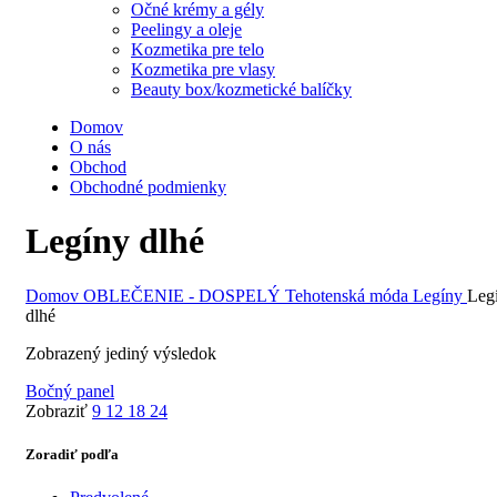
Očné krémy a gély
Peelingy a oleje
Kozmetika pre telo
Kozmetika pre vlasy
Beauty box/kozmetické balíčky
Domov
O nás
Obchod
Obchodné podmienky
Legíny dlhé
Domov
OBLEČENIE - DOSPELÝ
Tehotenská móda
Legíny
Leg
dlhé
Zobrazený jediný výsledok
Bočný panel
Zobraziť
9
12
18
24
Zoradiť podľa