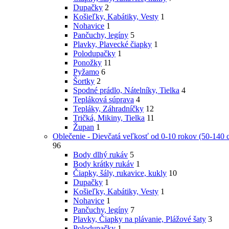
Dupačky
2
Košieľky, Kabátiky, Vesty
1
Nohavice
1
Pančuchy, legíny
5
Plavky, Plavecké čiapky
1
Polodupačky
1
Ponožky
11
Pyžamo
6
Šortky
2
Spodné prádlo, Nátelníky, Tielka
4
Tepláková súprava
4
Tepláky, Záhradníčky
12
Tričká, Mikiny, Tielka
11
Župan
1
Oblečenie - Dievčatá veľkosť od 0-10 rokov (50-140 
96
Body dlhý rukáv
5
Body krátky rukáv
1
Čiapky, šály, rukavice, kukly
10
Dupačky
1
Košieľky, Kabátiky, Vesty
1
Nohavice
1
Pančuchy, legíny
7
Plavky, Čiapky na plávanie, Plážové šaty
3
Polodupačky
1