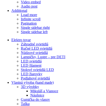
Video embed
Audio post
Additional
Load more
Infinite scroll
Pagination
Single sidebar right
Single sidebar left
Elektro tovar
Záhradné svietidlá
Ručné LED svietidlá
Núdzové svietidlá
Lampičky, Lustre – pre DETI
LED svietidlá
LED filament
Stolové svietidlá LED
LED žiarovky
Podlahové svietidlá
Vlastná výroba (hand made)
3D výrobky
Mikuláš a Vianoce
Náušnice
Gumička do vlasov
Taška