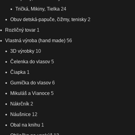
Tričká, Mikiny, Tielka
24
Obuv detská-papuče, čižmy, tenisky
2
Rozličný tovar
1
Vlastná výroba (hand made)
56
3D výrobky
10
Čelenka do vlasov
5
Čiapka
1
Gumička do vlasov
6
Mikuláš a Vianoce
5
Nákrčník
2
Náušnice
12
Obal na knihu
1