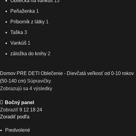
Obliečka na vankúš
13
Peňaženka
1
Príborník z látky
1
Taška
3
Vankúš
1
záložka do knihy
2
Domov
PRE DETI
Oblečenie - Dievčatá veľkosť od 0-10 rokov
(50-140 cm)
Súpravičky
Zobrazujú sa 4 výsledky
Bočný panel
Zobraziť
9
12
18
24
Zoradiť podľa
Predvolené