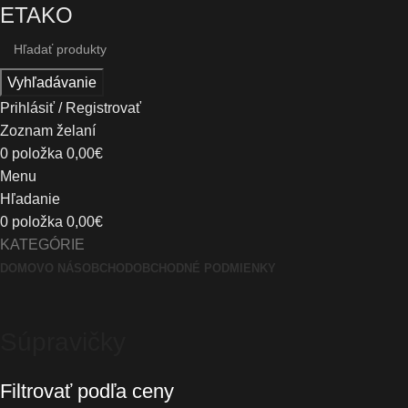
ETAKO
Vyhľadávanie
Prihlásiť / Registrovať
Zoznam želaní
0
položka
0,00
€
Menu
Hľadanie
0
položka
0,00
€
KATEGÓRIE
DOMOV
O NÁS
OBCHOD
OBCHODNÉ PODMIENKY
Súpravičky
Filtrovať podľa ceny