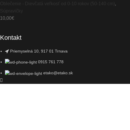
Oblečenie - Dievčatá veľkosť od 0-10 rokov (50-140 cm)
,
Súpravičky
10,00
€
Kontakt
Priemyselná 10, 917 01 Trnava
0915 761 778
etako@etako.sk
Obchod
Filtre
Zoznam želaní
0
položka
Košík
Môj účet