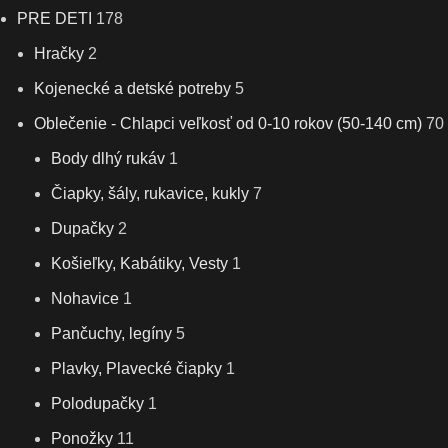
PRE DETI
178
Hračky
2
Kojenecké a detské potreby
5
Oblečenie - Chlapci veľkosť od 0-10 rokov (50-140 cm)
70
Body dlhý rukáv
1
Čiapky, šály, rukavice, kukly
7
Dupačky
2
Košieľky, Kabátiky, Vesty
1
Nohavice
1
Pančuchy, legíny
5
Plavky, Plavecké čiapky
1
Polodupačky
1
Ponožky
11