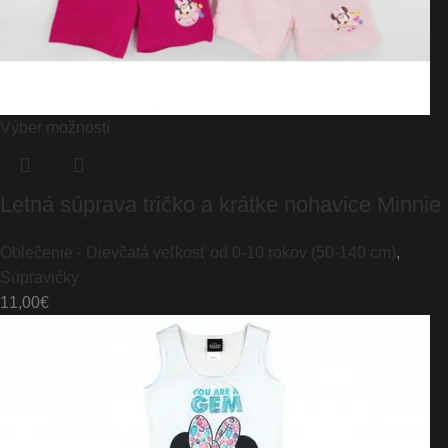
Výber možností
Letná súprava tričko a krátke nohavice Minnie
Oblečenie - Dievčatá veľkosť od 0-10 rokov (50-140 cm)
,
Súpravičky
11,00
€