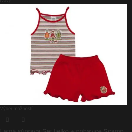
Nový
Výber možností
Letná súprava Set tielko + nohavice Scamp