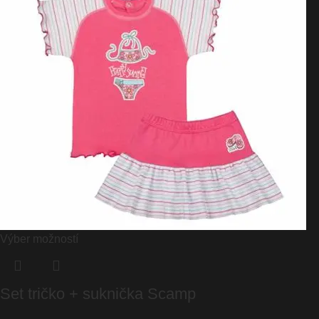
Výber možností
Set tričko + suknička Scamp