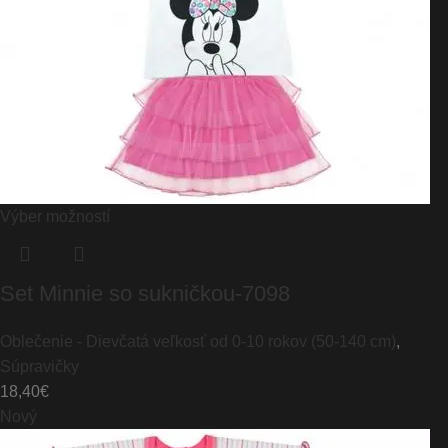
Výber možností
Set Minnie so sukničkou-7098
Oblečenie - Dievčatá veľkosť od 0-10 rokov (50-140 cm)
,
Súpravičky
18,40
€
Nový