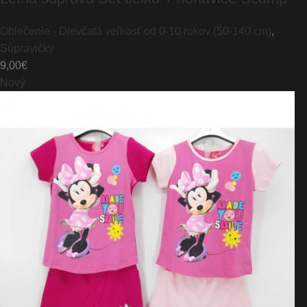
Oblečenie - Dievčatá veľkosť od 0-10 rokov (50-140 cm)
,
Súpravičky
9,00
€
Nový