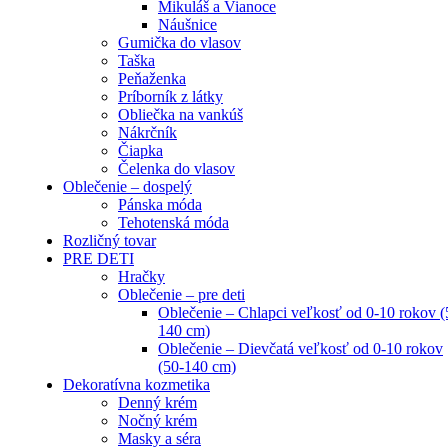
Mikuláš a Vianoce
Náušnice
Gumička do vlasov
Taška
Peňaženka
Príborník z látky
Obliečka na vankúš
Nákrčník
Čiapka
Čelenka do vlasov
Oblečenie – dospelý
Pánska móda
Tehotenská móda
Rozličný tovar
PRE DETI
Hračky
Oblečenie – pre deti
Oblečenie – Chlapci veľkosť od 0-10 rokov (
140 cm)
Oblečenie – Dievčatá veľkosť od 0-10 rokov
(50-140 cm)
Dekoratívna kozmetika
Denný krém
Nočný krém
Masky a séra