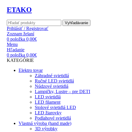
ETAKO
Vyhľadávanie
Prihlásiť / Registrovať
Zoznam želaní
0
položka
0,00
€
Menu
Hľadanie
0
položka
0,00
€
KATEGÓRIE
Elektro tovar
Záhradné svietidlá
Ručné LED svietidlá
Núdzové svietidlá
Lampičky, Lustre – pre DETI
LED svietidlá
LED filament
Stolové svietidlá LED
LED žiarovky
Podlahové svietidlá
Vlastná výroba (hand made)
3D výrobky