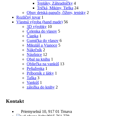
Tepláky, Záhradníčky
4
Tričká, Mikiny, Tielka
24
Obuv detská-papuče, čižmy, tenisky
2
Rozličný tovar
1
Vlastná výroba (hand made)
56
3D výrobky
10
Čelenka do vlasov
5
Čiapka
1
Gumička do vlasov
6
Mikuláš a Vianoce
5
Nákrčník
2
Náušnice
12
Obal na knihu
1
Obliečka na vankúš
13
Peňaženka
1
Príborník z látky
1
Taška
3
Vankúš
1
záložka do knihy
2
Kontakt
Priemyselná 10, 917 01 Trnava