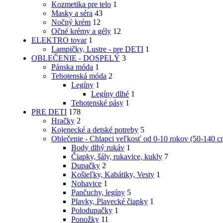
Kozmetika pre telo
1
Masky a séra
43
Nočný krém
12
Očné krémy a gély
12
ELEKTRO tovar
1
Lampičky, Lustre - pre DETI
1
OBLEČENIE - DOSPELÝ
3
Pánska móda
1
Tehotenská móda
2
Legíny
1
Legíny dlhé
1
Tehotenské pásy
1
PRE DETI
178
Hračky
2
Kojenecké a detské potreby
5
Oblečenie - Chlapci veľkosť od 0-10 rokov (50-140 c
Body dlhý rukáv
1
Čiapky, šály, rukavice, kukly
7
Dupačky
2
Košieľky, Kabátiky, Vesty
1
Nohavice
1
Pančuchy, legíny
5
Plavky, Plavecké čiapky
1
Polodupačky
1
Ponožky
11