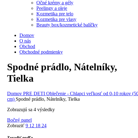
Očné krémy a gély
Peelingy a oleje
Kozmetika pre telo
Kozmetika pre vlasy
Beauty box/kozmetické balíčky
Domov
O nás
Obchod
Obchodné podmienky
Spodné prádlo, Nátelníky,
Tielka
Domov
PRE DETI
Oblečenie - Chlapci veľkosť od 0-10 rokov (5
cm)
Spodné prádlo, Nátelníky, Tielka
Zobrazujú sa 4 výsledky
Bočný panel
Zobraziť
9
12
18
24
Zoradiť podľa