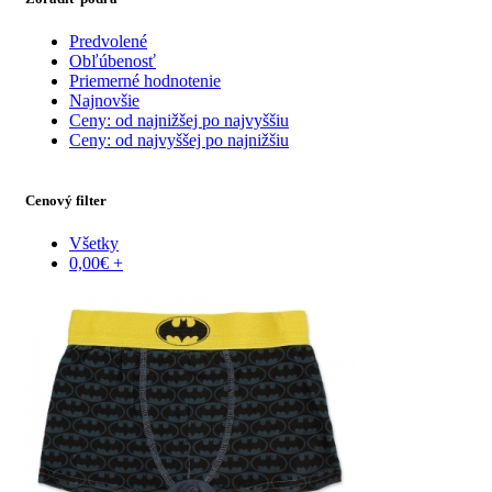
Predvolené
Obľúbenosť
Priemerné hodnotenie
Najnovšie
Ceny: od najnižšej po najvyššiu
Ceny: od najvyššej po najnižšiu
Cenový filter
Všetky
0,00
€
+