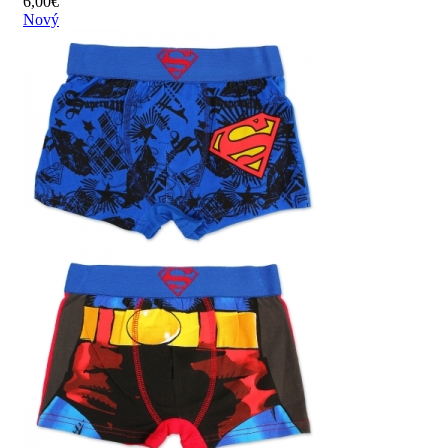
6,00
€
Nový