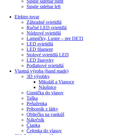
Single sidebar right
Single sidebar left
Elektro tovar
Záhradné svietidlá
Ručné LED svietidlá
Núdzové svietidlá
Lampičky, Lustre – pre DETI
LED svietidlá
LED filament
Stolové svietidlá LED
LED žiarovky
Podlahové svietidlá
Vlastná výroba (hand made)
3D výrobky
Mikuláš a Vianoce
Náušnice
Gumička do vlasov
Taška
Peňaženka
Príborník z látky
Obliečka na vankúš
Nákrčník
Čiapka
Čelenka do vlasov