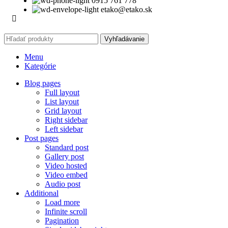
0915 761 778
etako@etako.sk
Vyhľadávanie
Menu
Kategórie
Blog pages
Full layout
List layout
Grid layout
Right sidebar
Left sidebar
Post pages
Standard post
Gallery post
Video hosted
Video embed
Audio post
Additional
Load more
Infinite scroll
Pagination