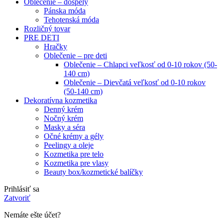
Oblečenie – dospelý
Pánska móda
Tehotenská móda
Rozličný tovar
PRE DETI
Hračky
Oblečenie – pre deti
Oblečenie – Chlapci veľkosť od 0-10 rokov (50-
140 cm)
Oblečenie – Dievčatá veľkosť od 0-10 rokov
(50-140 cm)
Dekoratívna kozmetika
Denný krém
Nočný krém
Masky a séra
Očné krémy a gély
Peelingy a oleje
Kozmetika pre telo
Kozmetika pre vlasy
Beauty box/kozmetické balíčky
Prihlásiť sa
Zatvoriť
Nemáte ešte účet?