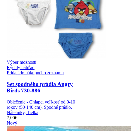
Výber možností
Rýchly náhľad
Pridať do nákupného zoznamu
Set spodného prádla Angry
Birds 730-886
Oblečenie - Chlapci veľkosť od 0-10
rokov (50-140 cm)
,
Spodné prádlo,
Nátelníky, Tielka
7,00
€
Nový