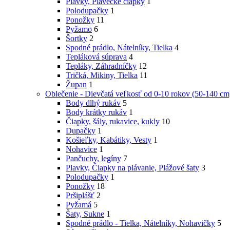
Plavky, Plavecké čiapky
1
Polodupačky
1
Ponožky
11
Pyžamo
6
Šortky
2
Spodné prádlo, Nátelníky, Tielka
4
Tepláková súprava
4
Tepláky, Záhradníčky
12
Tričká, Mikiny, Tielka
11
Župan
1
Oblečenie - Dievčatá veľkosť od 0-10 rokov (50-140 cm
Body dlhý rukáv
5
Body krátky rukáv
1
Čiapky, šály, rukavice, kukly
10
Dupačky
1
Košieľky, Kabátiky, Vesty
1
Nohavice
1
Pančuchy, legíny
7
Plavky, Čiapky na plávanie, Plážové šaty
3
Polodupačky
1
Ponožky
18
Pršiplášť
2
Pyžamá
5
Šaty, Sukne
1
Spodné prádlo - Tielka, Nátelníky, Nohavičky
5