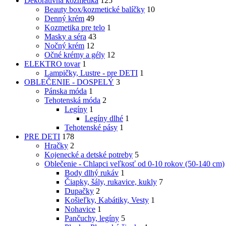
Dekoratívna kozmetika
125
Beauty box/kozmetické balíčky
10
Denný krém
49
Kozmetika pre telo
1
Masky a séra
43
Nočný krém
12
Očné krémy a gély
12
ELEKTRO tovar
1
Lampičky, Lustre - pre DETI
1
OBLEČENIE - DOSPELÝ
3
Pánska móda
1
Tehotenská móda
2
Legíny
1
Legíny dlhé
1
Tehotenské pásy
1
PRE DETI
178
Hračky
2
Kojenecké a detské potreby
5
Oblečenie - Chlapci veľkosť od 0-10 rokov (50-140 cm)
Body dlhý rukáv
1
Čiapky, šály, rukavice, kukly
7
Dupačky
2
Košieľky, Kabátiky, Vesty
1
Nohavice
1
Pančuchy, legíny
5