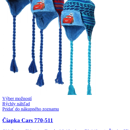
Výber možností
Rýchly náhľad
Pridať do nákupného zoznamu
Čiapka Cars 770-511