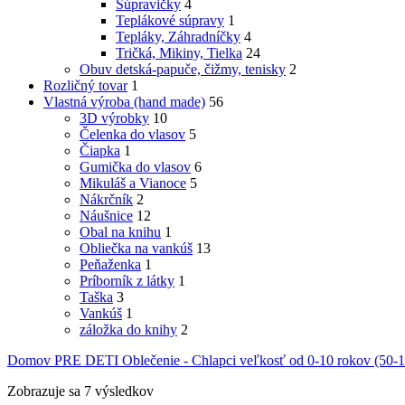
Súpravičky
4
Teplákové súpravy
1
Tepláky, Záhradníčky
4
Tričká, Mikiny, Tielka
24
Obuv detská-papuče, čižmy, tenisky
2
Rozličný tovar
1
Vlastná výroba (hand made)
56
3D výrobky
10
Čelenka do vlasov
5
Čiapka
1
Gumička do vlasov
6
Mikuláš a Vianoce
5
Nákrčník
2
Náušnice
12
Obal na knihu
1
Obliečka na vankúš
13
Peňaženka
1
Príborník z látky
1
Taška
3
Vankúš
1
záložka do knihy
2
Domov
PRE DETI
Oblečenie - Chlapci veľkosť od 0-10 rokov (50
Zobrazuje sa 7 výsledkov