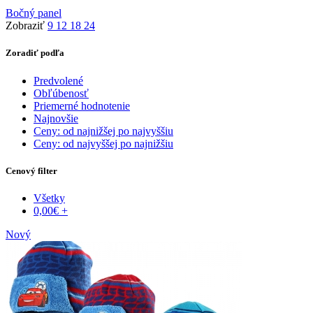
Bočný panel
Zobraziť
9
12
18
24
Zoradiť podľa
Predvolené
Obľúbenosť
Priemerné hodnotenie
Najnovšie
Ceny: od najnižšej po najvyššiu
Ceny: od najvyššej po najnižšiu
Cenový filter
Všetky
0,00
€
+
Nový