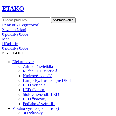
ETAKO
Vyhľadávanie
Prihlásiť / Registrovať
Zoznam želaní
0
položka
0,00
€
Menu
Hľadanie
0
položka
0,00
€
KATEGÓRIE
Elektro tovar
Záhradné svietidlá
Ručné LED svietidlá
Núdzové svietidlá
Lampičky, Lustre – pre DETI
LED svietidlá
LED filament
Stolové svietidlá LED
LED žiarovky
Podlahové svietidlá
Vlastná výroba (hand made)
3D výrobky