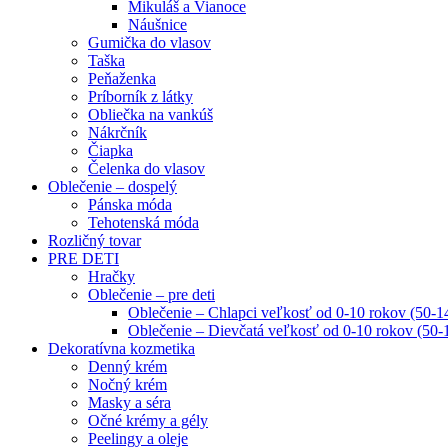
Mikuláš a Vianoce
Náušnice
Gumička do vlasov
Taška
Peňaženka
Príborník z látky
Obliečka na vankúš
Nákrčník
Čiapka
Čelenka do vlasov
Oblečenie – dospelý
Pánska móda
Tehotenská móda
Rozličný tovar
PRE DETI
Hračky
Oblečenie – pre deti
Oblečenie – Chlapci veľkosť od 0-10 rokov (50-1
Oblečenie – Dievčatá veľkosť od 0-10 rokov (50-
Dekoratívna kozmetika
Denný krém
Nočný krém
Masky a séra
Očné krémy a gély
Peelingy a oleje