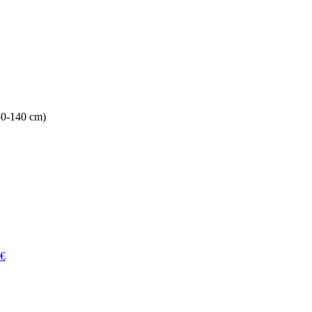
50-140 cm)
€
0
€