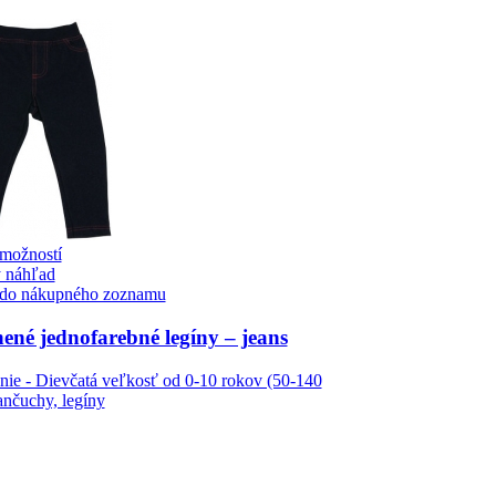
možností
 náhľad
 do nákupného zoznamu
ené jednofarebné legíny – jeans
nie - Dievčatá veľkosť od 0-10 rokov (50-140
nčuchy, legíny