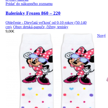
Pridať do nákupného zoznamu
Balerínky Frozen 860 – 220
Oblečenie - Dievčatá veľkosť od 0-10 rokov (50-140
cm)
,
Obuv detská-papuče, čižmy, tenisky
9,00
€
Nový