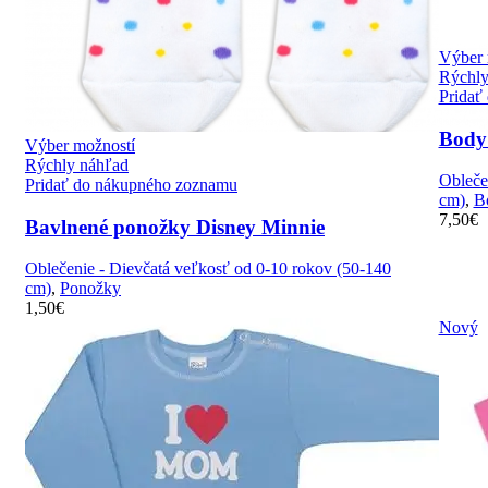
Výber 
Rýchly
Pridať
Body 
Výber možností
Rýchly náhľad
Obleče
Pridať do nákupného zoznamu
cm)
,
B
7,50
€
Bavlnené ponožky Disney Minnie
Oblečenie - Dievčatá veľkosť od 0-10 rokov (50-140
cm)
,
Ponožky
1,50
€
Nový