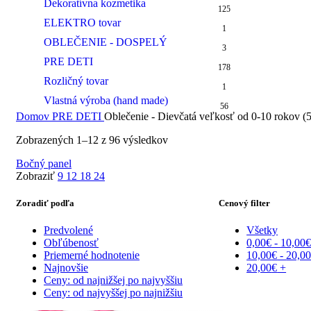
Dekoratívna kozmetika
125
ELEKTRO tovar
1
OBLEČENIE - DOSPELÝ
3
PRE DETI
178
Rozličný tovar
1
Vlastná výroba (hand made)
56
Domov
PRE DETI
Oblečenie - Dievčatá veľkosť od 0-10 rokov (
Zobrazených 1–12 z 96 výsledkov
Bočný panel
Zobraziť
9
12
18
24
Zoradiť podľa
Cenový filter
Predvolené
Všetky
Obľúbenosť
0,00
€
-
10,00
Priemerné hodnotenie
10,00
€
-
20,0
Najnovšie
20,00
€
+
Ceny: od najnižšej po najvyššiu
Ceny: od najvyššej po najnižšiu