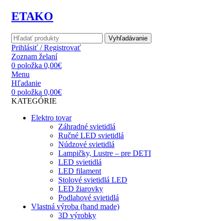
ETAKO
Vyhľadávanie
Prihlásiť / Registrovať
Zoznam želaní
0
položka
0,00
€
Menu
Hľadanie
0
položka
0,00
€
KATEGÓRIE
Elektro tovar
Záhradné svietidlá
Ručné LED svietidlá
Núdzové svietidlá
Lampičky, Lustre – pre DETI
LED svietidlá
LED filament
Stolové svietidlá LED
LED žiarovky
Podlahové svietidlá
Vlastná výroba (hand made)
3D výrobky