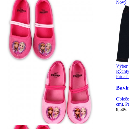
Nový
Výber 
Rýchly
Pridať
Bavln
Obleče
cm)
,
Pa
8,50
€