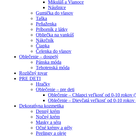
Mikuláš a Vianoce
Náušnice
Gumička do vlasov
Taška
Peňaženka
Príborník z látky
Obliečka na vankúš
Nákrčník
Čiapka
Čelenka do vlasov
Oblečenie – dospelý
Pánska móda
Tehotenská móda
Rozličný tovar
PRE DETI
Hračky
Oblečenie – pre deti
Oblečenie – Chlapci veľkosť od 0-10 rokov 
Oblečenie – Dievčatá veľkosť od 0-10 rokov
Dekoratívna kozmetika
Denný krém
Nočný krém
Masky a séra
Očné krémy a gély
Peelingy a oleje