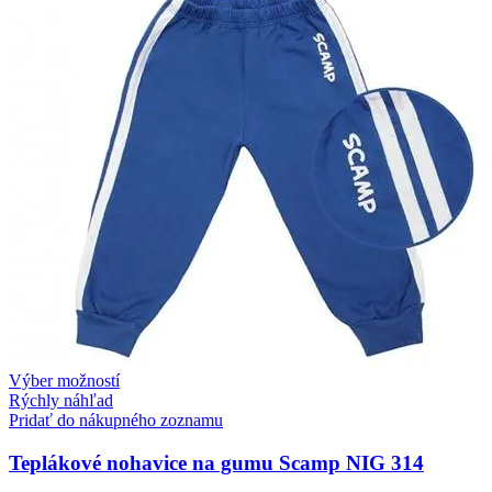
Výber možností
Rýchly náhľad
Pridať do nákupného zoznamu
Teplákové nohavice na gumu Scamp NIG 314