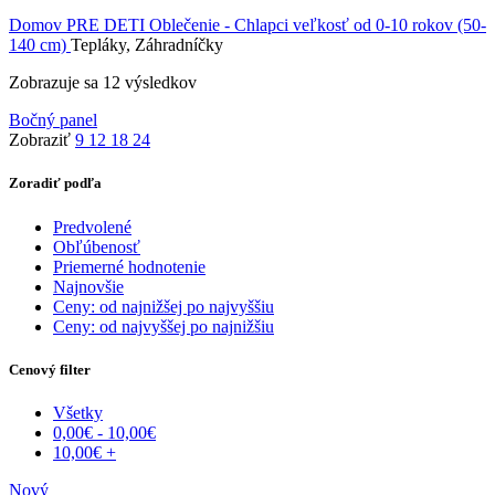
Domov
PRE DETI
Oblečenie - Chlapci veľkosť od 0-10 rokov (50-
140 cm)
Tepláky, Záhradníčky
Zobrazuje sa 12 výsledkov
Bočný panel
Zobraziť
9
12
18
24
Zoradiť podľa
Predvolené
Obľúbenosť
Priemerné hodnotenie
Najnovšie
Ceny: od najnižšej po najvyššiu
Ceny: od najvyššej po najnižšiu
Cenový filter
Všetky
0,00
€
-
10,00
€
10,00
€
+
Nový