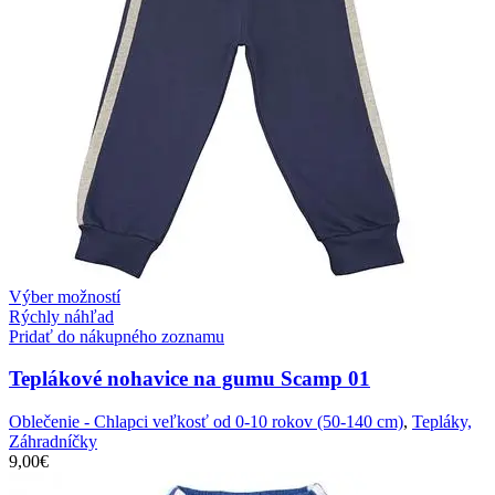
Výber možností
Rýchly náhľad
Pridať do nákupného zoznamu
Teplákové nohavice na gumu Scamp 01
Oblečenie - Chlapci veľkosť od 0-10 rokov (50-140 cm)
,
Tepláky,
Záhradníčky
9,00
€