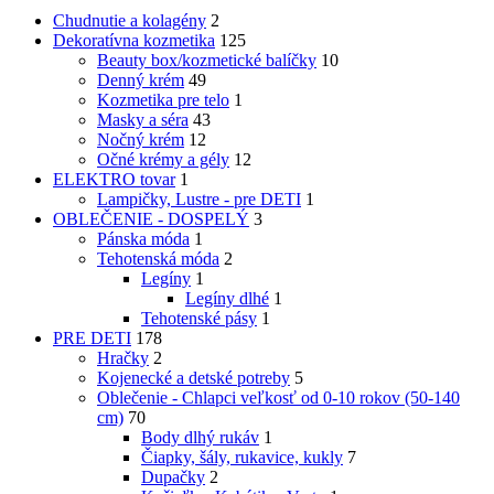
Chudnutie a kolagény
2
Dekoratívna kozmetika
125
Beauty box/kozmetické balíčky
10
Denný krém
49
Kozmetika pre telo
1
Masky a séra
43
Nočný krém
12
Očné krémy a gély
12
ELEKTRO tovar
1
Lampičky, Lustre - pre DETI
1
OBLEČENIE - DOSPELÝ
3
Pánska móda
1
Tehotenská móda
2
Legíny
1
Legíny dlhé
1
Tehotenské pásy
1
PRE DETI
178
Hračky
2
Kojenecké a detské potreby
5
Oblečenie - Chlapci veľkosť od 0-10 rokov (50-140
cm)
70
Body dlhý rukáv
1
Čiapky, šály, rukavice, kukly
7
Dupačky
2