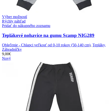
Výber možností
Rýchly náhľad
Pridať do nákupného zoznamu
Teplákové nohavice na gumu Scamp NIG289
Oblečenie - Chlapci veľkosť od 0-10 rokov (50-140 cm)
,
Tepláky,
Záhradníčky
9,00
€
Nový