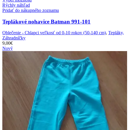
Rýchly náhľad
Pridať do nákupného zoznamu
Teplákové nohavice Batman 991-101
Oblečenie - Chlapci veľkosť od 0-10 rokov (50-140 cm)
,
Tepláky,
Záhradníčky
9,00
€
Nový