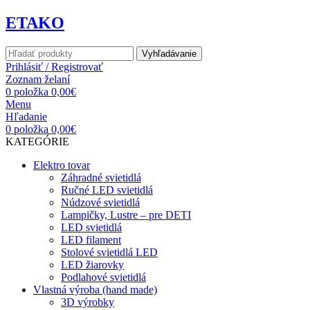
ETAKO
Vyhľadávanie
Prihlásiť / Registrovať
Zoznam želaní
0
položka
0,00
€
Menu
Hľadanie
0
položka
0,00
€
KATEGÓRIE
Elektro tovar
Záhradné svietidlá
Ručné LED svietidlá
Núdzové svietidlá
Lampičky, Lustre – pre DETI
LED svietidlá
LED filament
Stolové svietidlá LED
LED žiarovky
Podlahové svietidlá
Vlastná výroba (hand made)
3D výrobky