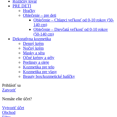
Rozličný tovar
PRE DETI
Hračky
Oblečenie – pre deti
Oblečenie – Chlapci veľkosť od 0-10 rokov (50-
140 cm)
Oblečenie – Dievčatá veľkosť od 0-10 rokov
(50-140 cm)
Dekoratívna kozmetika
Denný krém
Nočný krém
Masky a séra
Očné krémy a gély
Peelingy a oleje
Kozmetika pre telo
Kozmetika pre vlasy
Beauty box/kozmetické balíčky
Prihlásiť sa
Zatvoriť
Nemáte ešte účet?
Vytvoriť účet
Obchod