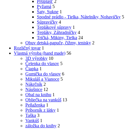
Pršiplášť
2
Pyžamá
5
Šaty, Sukne
1
Spodné prádlo - Tielka, Nátelníky, Nohavičky
5
Súpravičky
4
Teplákové súpravy
1
Tepláky, Záhradníčky
4
Tričká, Mikiny, Tielka
24
Obuv detská-papuče, čižmy, tenisky
2
Rozličný tovar
1
Vlastná výroba (hand made)
56
3D výrobky
10
Čelenka do vlasov
5
Čiapka
1
Gumička do vlasov
6
Mikuláš a Vianoce
5
Nákrčník
2
Náušnice
12
Obal na knihu
1
Obliečka na vankúš
13
Peňaženka
1
Príborník z látky
1
Taška
3
Vankúš
1
záložka do knihy
2