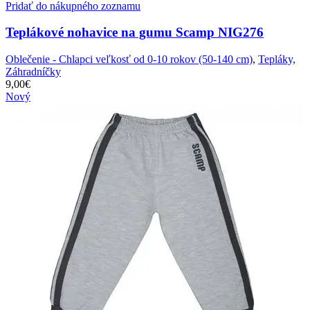
Pridať do nákupného zoznamu
Teplákové nohavice na gumu Scamp NIG276
Oblečenie - Chlapci veľkosť od 0-10 rokov (50-140 cm)
,
Tepláky,
Záhradníčky
9,00
€
Nový