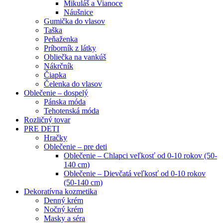
Mikuláš a Vianoce
Náušnice
Gumička do vlasov
Taška
Peňaženka
Príborník z látky
Obliečka na vankúš
Nákrčník
Čiapka
Čelenka do vlasov
Oblečenie – dospelý
Pánska móda
Tehotenská móda
Rozličný tovar
PRE DETI
Hračky
Oblečenie – pre deti
Oblečenie – Chlapci veľkosť od 0-10 rokov (50-
140 cm)
Oblečenie – Dievčatá veľkosť od 0-10 rokov
(50-140 cm)
Dekoratívna kozmetika
Denný krém
Nočný krém
Masky a séra