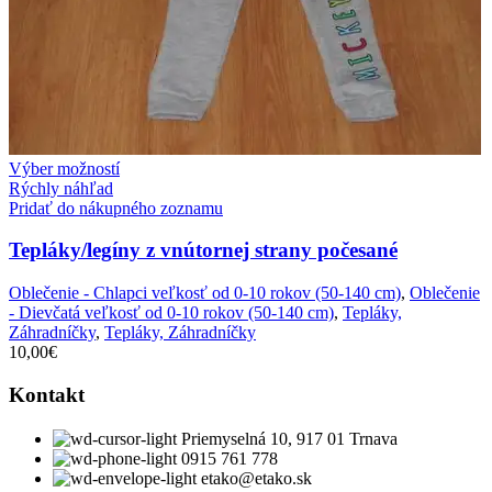
Výber možností
Rýchly náhľad
Pridať do nákupného zoznamu
Tepláky/legíny z vnútornej strany počesané
Oblečenie - Chlapci veľkosť od 0-10 rokov (50-140 cm)
,
Oblečenie
- Dievčatá veľkosť od 0-10 rokov (50-140 cm)
,
Tepláky,
Záhradníčky
,
Tepláky, Záhradníčky
10,00
€
Kontakt
Priemyselná 10, 917 01 Trnava
0915 761 778
etako@etako.sk