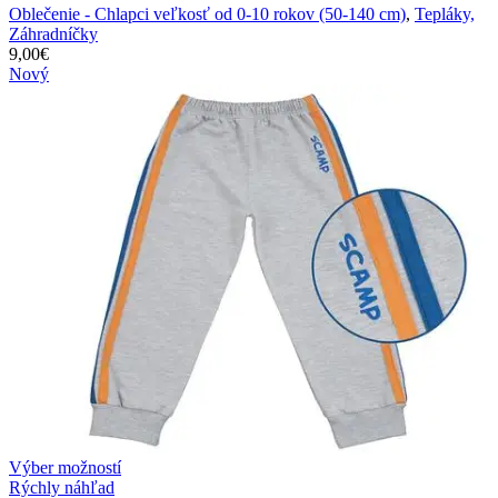
Oblečenie - Chlapci veľkosť od 0-10 rokov (50-140 cm)
,
Tepláky,
Záhradníčky
9,00
€
Nový
Výber možností
Rýchly náhľad