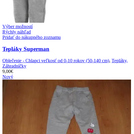
Výber možností
Rýchly náhľad
Pridať do nákupného zoznamu
Tepláky Superman
Oblečenie - Chlapci veľkosť od 0-10 rokov (50-140 cm)
,
Tepláky,
Záhradníčky
9,00
€
Nový