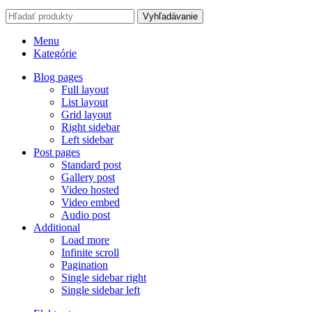
Vyhľadávanie
Menu
Kategórie
Blog pages
Full layout
List layout
Grid layout
Right sidebar
Left sidebar
Post pages
Standard post
Gallery post
Video hosted
Video embed
Audio post
Additional
Load more
Infinite scroll
Pagination
Single sidebar right
Single sidebar left