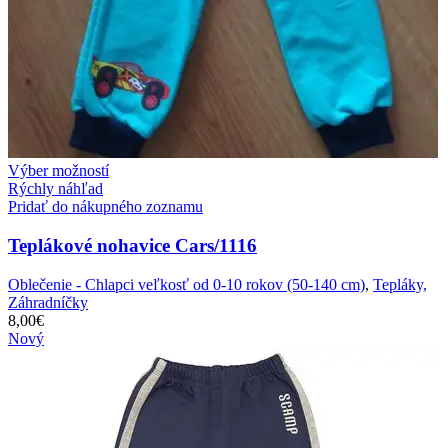
Výber možností
Rýchly náhľad
Pridať do nákupného zoznamu
Teplákové nohavice Cars/1116
Oblečenie - Chlapci veľkosť od 0-10 rokov (50-140 cm)
,
Tepláky,
Záhradníčky
8,00
€
Nový