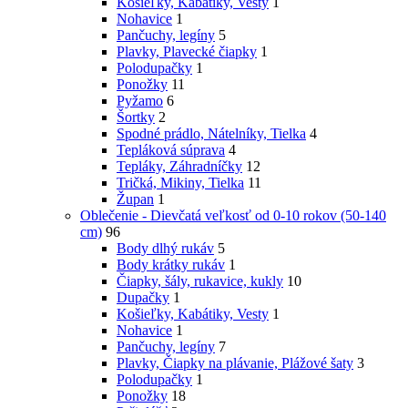
Košieľky, Kabátiky, Vesty
1
Nohavice
1
Pančuchy, legíny
5
Plavky, Plavecké čiapky
1
Polodupačky
1
Ponožky
11
Pyžamo
6
Šortky
2
Spodné prádlo, Nátelníky, Tielka
4
Tepláková súprava
4
Tepláky, Záhradníčky
12
Tričká, Mikiny, Tielka
11
Župan
1
Oblečenie - Dievčatá veľkosť od 0-10 rokov (50-140
cm)
96
Body dlhý rukáv
5
Body krátky rukáv
1
Čiapky, šály, rukavice, kukly
10
Dupačky
1
Košieľky, Kabátiky, Vesty
1
Nohavice
1
Pančuchy, legíny
7
Plavky, Čiapky na plávanie, Plážové šaty
3
Polodupačky
1
Ponožky
18