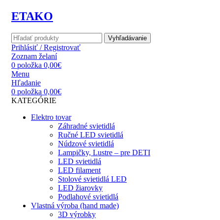
ETAKO
Vyhľadávanie
Prihlásiť / Registrovať
Zoznam želaní
0
položka
0,00
€
Menu
Hľadanie
0
položka
0,00
€
KATEGÓRIE
Elektro tovar
Záhradné svietidlá
Ručné LED svietidlá
Núdzové svietidlá
Lampičky, Lustre – pre DETI
LED svietidlá
LED filament
Stolové svietidlá LED
LED žiarovky
Podlahové svietidlá
Vlastná výroba (hand made)
3D výrobky