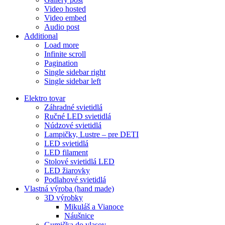
Video hosted
Video embed
Audio post
Additional
Load more
Infinite scroll
Pagination
Single sidebar right
Single sidebar left
Elektro tovar
Záhradné svietidlá
Ručné LED svietidlá
Núdzové svietidlá
Lampičky, Lustre – pre DETI
LED svietidlá
LED filament
Stolové svietidlá LED
LED žiarovky
Podlahové svietidlá
Vlastná výroba (hand made)
3D výrobky
Mikuláš a Vianoce
Náušnice
Gumička do vlasov