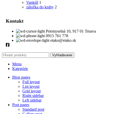
Vankúš
1
záložka do knihy
2
Kontakt
Priemyselná 10, 917 01 Trnava
0915 761 778
etako@etako.sk
Vyhľadávanie
Menu
Kategórie
Blog pages
Full layout
List layout
Grid layout
Right sidebar
Left sidebar
Post pages
Standard post
Gallery post