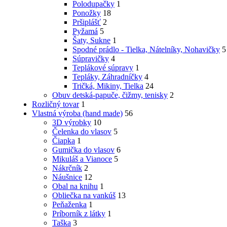
Polodupačky
1
Ponožky
18
Pršiplášť
2
Pyžamá
5
Šaty, Sukne
1
Spodné prádlo - Tielka, Nátelníky, Nohavičky
5
Súpravičky
4
Teplákové súpravy
1
Tepláky, Záhradníčky
4
Tričká, Mikiny, Tielka
24
Obuv detská-papuče, čižmy, tenisky
2
Rozličný tovar
1
Vlastná výroba (hand made)
56
3D výrobky
10
Čelenka do vlasov
5
Čiapka
1
Gumička do vlasov
6
Mikuláš a Vianoce
5
Nákrčník
2
Náušnice
12
Obal na knihu
1
Obliečka na vankúš
13
Peňaženka
1
Príborník z látky
1
Taška
3