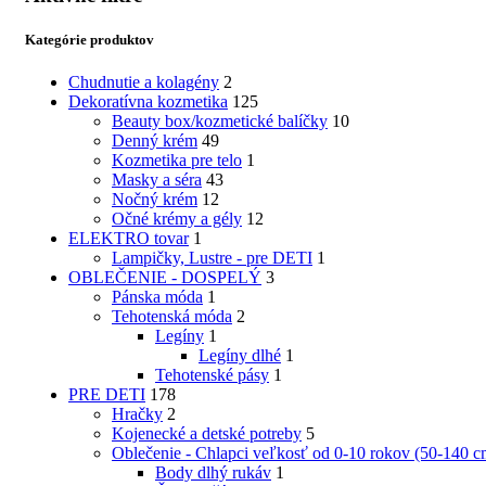
Kategórie produktov
Chudnutie a kolagény
2
Dekoratívna kozmetika
125
Beauty box/kozmetické balíčky
10
Denný krém
49
Kozmetika pre telo
1
Masky a séra
43
Nočný krém
12
Očné krémy a gély
12
ELEKTRO tovar
1
Lampičky, Lustre - pre DETI
1
OBLEČENIE - DOSPELÝ
3
Pánska móda
1
Tehotenská móda
2
Legíny
1
Legíny dlhé
1
Tehotenské pásy
1
PRE DETI
178
Hračky
2
Kojenecké a detské potreby
5
Oblečenie - Chlapci veľkosť od 0-10 rokov (50-140 c
Body dlhý rukáv
1