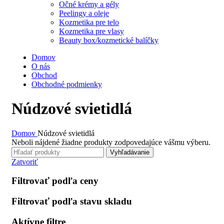
Očné krémy a gély
Peelingy a oleje
Kozmetika pre telo
Kozmetika pre vlasy
Beauty box/kozmetické balíčky
Domov
O nás
Obchod
Obchodné podmienky
Núdzové svietidlá
Domov
Núdzové svietidlá
Neboli nájdené žiadne produkty zodpovedajúce vášmu výberu.
Vyhľadávanie
Zatvoriť
Filtrovať podľa ceny
Filtrovať podľa stavu skladu
Aktívne filtre