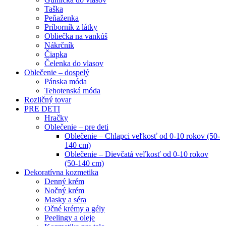
Taška
Peňaženka
Príborník z látky
Obliečka na vankúš
Nákrčník
Čiapka
Čelenka do vlasov
Oblečenie – dospelý
Pánska móda
Tehotenská móda
Rozličný tovar
PRE DETI
Hračky
Oblečenie – pre deti
Oblečenie – Chlapci veľkosť od 0-10 rokov (50-
140 cm)
Oblečenie – Dievčatá veľkosť od 0-10 rokov
(50-140 cm)
Dekoratívna kozmetika
Denný krém
Nočný krém
Masky a séra
Očné krémy a gély
Peelingy a oleje