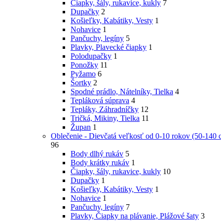
Čiapky, šály, rukavice, kukly
7
Dupačky
2
Košieľky, Kabátiky, Vesty
1
Nohavice
1
Pančuchy, legíny
5
Plavky, Plavecké čiapky
1
Polodupačky
1
Ponožky
11
Pyžamo
6
Šortky
2
Spodné prádlo, Nátelníky, Tielka
4
Tepláková súprava
4
Tepláky, Záhradníčky
12
Tričká, Mikiny, Tielka
11
Župan
1
Oblečenie - Dievčatá veľkosť od 0-10 rokov (50-140 
96
Body dlhý rukáv
5
Body krátky rukáv
1
Čiapky, šály, rukavice, kukly
10
Dupačky
1
Košieľky, Kabátiky, Vesty
1
Nohavice
1
Pančuchy, legíny
7
Plavky, Čiapky na plávanie, Plážové šaty
3