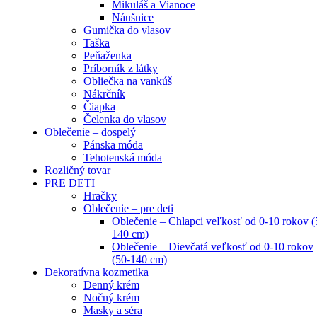
Mikuláš a Vianoce
Náušnice
Gumička do vlasov
Taška
Peňaženka
Príborník z látky
Obliečka na vankúš
Nákrčník
Čiapka
Čelenka do vlasov
Oblečenie – dospelý
Pánska móda
Tehotenská móda
Rozličný tovar
PRE DETI
Hračky
Oblečenie – pre deti
Oblečenie – Chlapci veľkosť od 0-10 rokov (
140 cm)
Oblečenie – Dievčatá veľkosť od 0-10 rokov
(50-140 cm)
Dekoratívna kozmetika
Denný krém
Nočný krém
Masky a séra