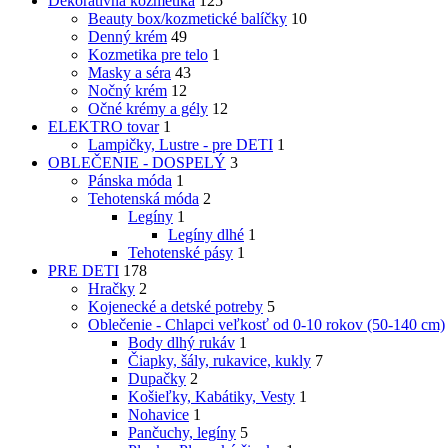
Dekoratívna kozmetika
125
Beauty box/kozmetické balíčky
10
Denný krém
49
Kozmetika pre telo
1
Masky a séra
43
Nočný krém
12
Očné krémy a gély
12
ELEKTRO tovar
1
Lampičky, Lustre - pre DETI
1
OBLEČENIE - DOSPELÝ
3
Pánska móda
1
Tehotenská móda
2
Legíny
1
Legíny dlhé
1
Tehotenské pásy
1
PRE DETI
178
Hračky
2
Kojenecké a detské potreby
5
Oblečenie - Chlapci veľkosť od 0-10 rokov (50-140 cm)
Body dlhý rukáv
1
Čiapky, šály, rukavice, kukly
7
Dupačky
2
Košieľky, Kabátiky, Vesty
1
Nohavice
1
Pančuchy, legíny
5