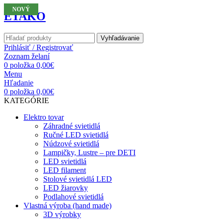
NOVÝ
NOVÝ
NOVÝ
NOVÝ
ETAKO
Vyhľadávanie
Prihlásiť / Registrovať
Zoznam želaní
0
položka
0,00
€
Menu
Hľadanie
0
položka
0,00
€
KATEGÓRIE
Elektro tovar
Záhradné svietidlá
Ručné LED svietidlá
Núdzové svietidlá
Lampičky, Lustre – pre DETI
LED svietidlá
LED filament
Stolové svietidlá LED
LED žiarovky
Podlahové svietidlá
Vlastná výroba (hand made)
3D výrobky