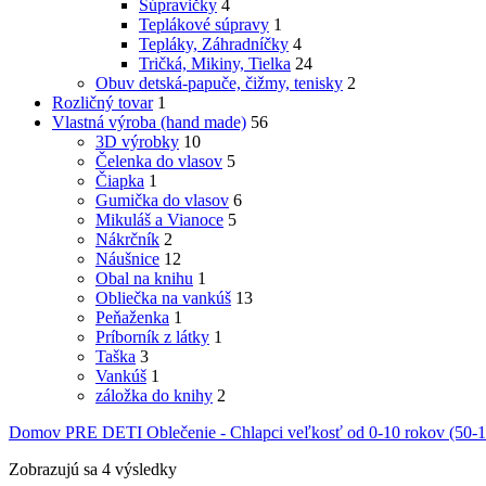
Súpravičky
4
Teplákové súpravy
1
Tepláky, Záhradníčky
4
Tričká, Mikiny, Tielka
24
Obuv detská-papuče, čižmy, tenisky
2
Rozličný tovar
1
Vlastná výroba (hand made)
56
3D výrobky
10
Čelenka do vlasov
5
Čiapka
1
Gumička do vlasov
6
Mikuláš a Vianoce
5
Nákrčník
2
Náušnice
12
Obal na knihu
1
Obliečka na vankúš
13
Peňaženka
1
Príborník z látky
1
Taška
3
Vankúš
1
záložka do knihy
2
Domov
PRE DETI
Oblečenie - Chlapci veľkosť od 0-10 rokov (50
Zobrazujú sa 4 výsledky