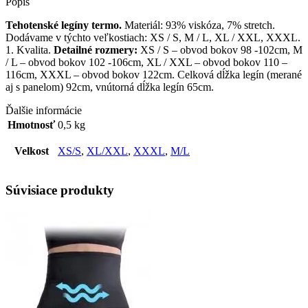
Popis
Tehotenské legíny termo.
Materiál: 93% viskóza, 7% stretch.
Dodávame v týchto veľkostiach: XS / S, M / L, XL / XXL, XXXL.
1. Kvalita.
Detailné rozmery:
XS / S – obvod bokov 98 -102cm, M
/ L – obvod bokov 102 -106cm, XL / XXL – obvod bokov 110 –
116cm, XXXL – obvod bokov 122cm. Celková dĺžka legín (merané
aj s panelom) 92cm, vnútorná dĺžka legín 65cm.
Ďalšie informácie
Hmotnosť
0,5 kg
Velkost
XS/S
,
XL/XXL
,
XXXL
,
M/L
Súvisiace produkty