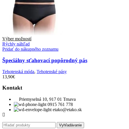
Výber možností
Rýchly náhľad
Pridať do nákupného zoznamu
Špeciálny sťahovací popôrodný pás
Tehotenská móda
,
Tehotenské pásy
13,90
€
Kontakt
Priemyselná 10, 917 01 Trnava
0915 761 778
etako@etako.sk
Vyhľadávanie