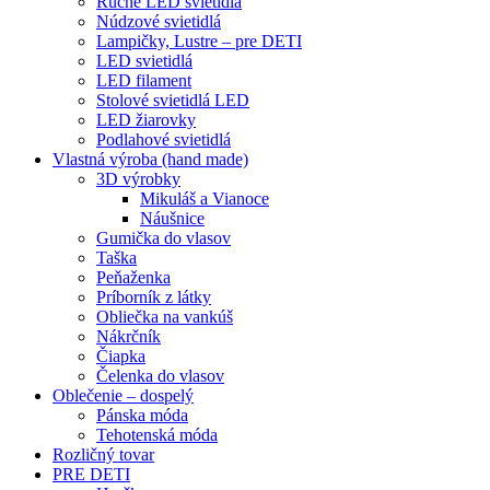
Ručné LED svietidlá
Núdzové svietidlá
Lampičky, Lustre – pre DETI
LED svietidlá
LED filament
Stolové svietidlá LED
LED žiarovky
Podlahové svietidlá
Vlastná výroba (hand made)
3D výrobky
Mikuláš a Vianoce
Náušnice
Gumička do vlasov
Taška
Peňaženka
Príborník z látky
Obliečka na vankúš
Nákrčník
Čiapka
Čelenka do vlasov
Oblečenie – dospelý
Pánska móda
Tehotenská móda
Rozličný tovar
PRE DETI