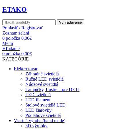
ETAKO
Vyhľadávanie
Prihlásiť / Registrovať
Zoznam želaní
0
položka
0,00
€
Menu
Hľadanie
0
položka
0,00
€
KATEGÓRIE
Elektro tovar
Záhradné svietidlá
Ručné LED svietidlá
Núdzové svietidlá
Lampičky, Lustre – pre DETI
LED svietidlá
LED filament
Stolové svietidlá LED
LED žiarovky
Podlahové svietidlá
Vlastná výroba (hand made)
3D výrobky