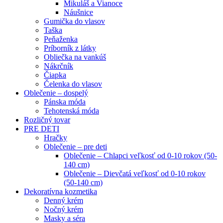
Mikuláš a Vianoce
Náušnice
Gumička do vlasov
Taška
Peňaženka
Príborník z látky
Obliečka na vankúš
Nákrčník
Čiapka
Čelenka do vlasov
Oblečenie – dospelý
Pánska móda
Tehotenská móda
Rozličný tovar
PRE DETI
Hračky
Oblečenie – pre deti
Oblečenie – Chlapci veľkosť od 0-10 rokov (50-
140 cm)
Oblečenie – Dievčatá veľkosť od 0-10 rokov
(50-140 cm)
Dekoratívna kozmetika
Denný krém
Nočný krém
Masky a séra