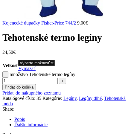
Kojenecké dupačky Fisher-Price 744/2
9,00
€
Tehotenské termo legíny
24,50
€
Velkost
Vymazať
množstvo Tehotenské termo legíny
Pridať do košíka
Pridať do nákupného zoznamu
Katalógové číslo:
35
Kategórie:
Legíny
,
Legíny dlhé
,
Tehotenská
móda
Share:
Popis
Ďalšie informácie