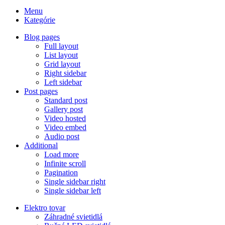
Menu
Kategórie
Blog pages
Full layout
List layout
Grid layout
Right sidebar
Left sidebar
Post pages
Standard post
Gallery post
Video hosted
Video embed
Audio post
Additional
Load more
Infinite scroll
Pagination
Single sidebar right
Single sidebar left
Elektro tovar
Záhradné svietidlá