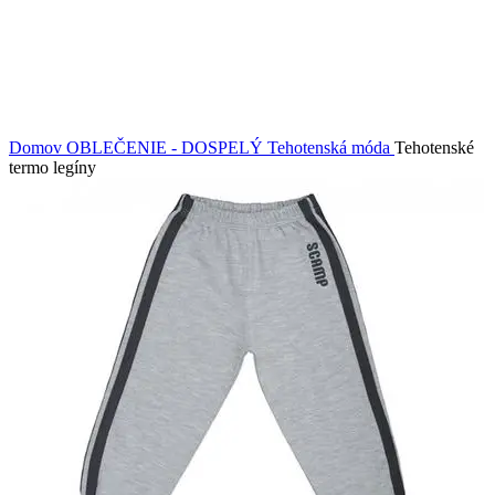
Klikni pre zväčšenie
Domov
OBLEČENIE - DOSPELÝ
Tehotenská móda
Tehotenské
termo legíny