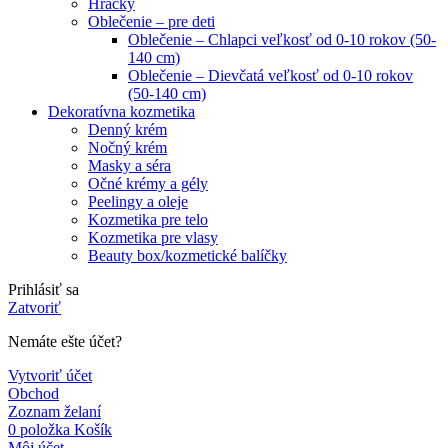
Hračky
Oblečenie – pre deti
Oblečenie – Chlapci veľkosť od 0-10 rokov (50-
140 cm)
Oblečenie – Dievčatá veľkosť od 0-10 rokov
(50-140 cm)
Dekoratívna kozmetika
Denný krém
Nočný krém
Masky a séra
Očné krémy a gély
Peelingy a oleje
Kozmetika pre telo
Kozmetika pre vlasy
Beauty box/kozmetické balíčky
Prihlásiť sa
Zatvoriť
Nemáte ešte účet?
Vytvoriť účet
Obchod
Zoznam želaní
0
položka
Košík
Môj účet