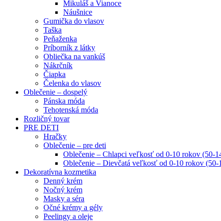
Mikuláš a Vianoce
Náušnice
Gumička do vlasov
Taška
Peňaženka
Príborník z látky
Obliečka na vankúš
Nákrčník
Čiapka
Čelenka do vlasov
Oblečenie – dospelý
Pánska móda
Tehotenská móda
Rozličný tovar
PRE DETI
Hračky
Oblečenie – pre deti
Oblečenie – Chlapci veľkosť od 0-10 rokov (50-1
Oblečenie – Dievčatá veľkosť od 0-10 rokov (50-
Dekoratívna kozmetika
Denný krém
Nočný krém
Masky a séra
Očné krémy a gély
Peelingy a oleje