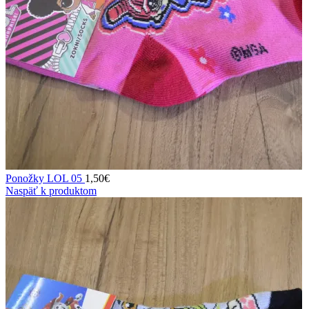
Ponožky LOL 05
1,50
€
Naspäť k produktom