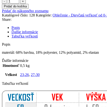
množstvo
Ponožky
Pridať do košíka
LOL
Pridať do nákupného zoznamu
06
Katalógové číslo:
128
Kategórie:
Oblečenie - Dievčatá veľkosť od 0
Share:
Popis
Ďalšie informácie
Tabuľka veľkostí
Popis
materiál: 68% bavlna, 18% polyester, 12% polyamid, 2% elastan
Ďalšie informácie
Hmotnosť
0,5 kg
Velkost
23-26
,
27-30
Tabuľka veľkostí