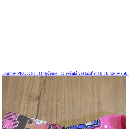
Klikni pre zväčšenie
Domov
PRE DETI
Oblečenie - Dievčatá veľkosť od 0-10 rokov (5