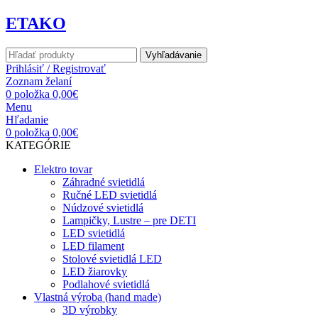
ETAKO
Vyhľadávanie
Prihlásiť / Registrovať
Zoznam želaní
0
položka
0,00
€
Menu
Hľadanie
0
položka
0,00
€
KATEGÓRIE
Elektro tovar
Záhradné svietidlá
Ručné LED svietidlá
Núdzové svietidlá
Lampičky, Lustre – pre DETI
LED svietidlá
LED filament
Stolové svietidlá LED
LED žiarovky
Podlahové svietidlá
Vlastná výroba (hand made)
3D výrobky