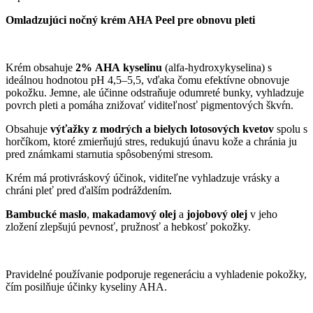
Omladzujúci nočný krém AHA Peel pre obnovu pleti
Krém obsahuje
2%
AHA
kyselinu
(alfa-hydroxykyselina) s
ideálnou hodnotou pH 4,5–5,5, vďaka čomu efektívne obnovuje
pokožku. Jemne, ale účinne odstraňuje odumreté bunky, vyhladzuje
povrch pleti a pomáha znižovať viditeľnosť pigmentových škvŕn.
Obsahuje
výťažky z modrých a bielych lotosových kvetov
spolu s
horčíkom, ktoré zmierňujú stres, redukujú únavu kože a chránia ju
pred známkami starnutia spôsobenými stresom.
Krém má protivráskový účinok, viditeľne vyhladzuje vrásky a
chráni pleť pred ďalším podráždením.
Bambucké maslo
,
makadamový olej
a
jojobový olej
v jeho
zložení zlepšujú pevnosť, pružnosť a hebkosť pokožky.
Pravidelné používanie podporuje regeneráciu a vyhladenie pokožky,
čím posilňuje účinky kyseliny AHA.