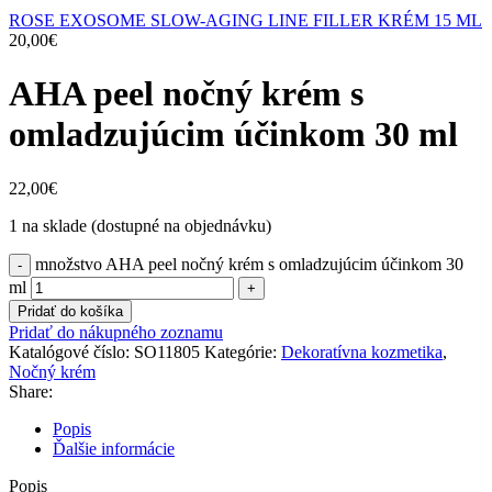
ROSE EXOSOME SLOW-AGING LINE FILLER KRÉM 15 ML
20,00
€
AHA peel nočný krém s
omladzujúcim účinkom 30 ml
22,00
€
1 na sklade (dostupné na objednávku)
množstvo AHA peel nočný krém s omladzujúcim účinkom 30
ml
Pridať do košíka
Pridať do nákupného zoznamu
Katalógové číslo:
SO11805
Kategórie:
Dekoratívna kozmetika
,
Nočný krém
Share:
Popis
Ďalšie informácie
Popis