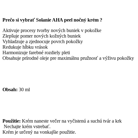
Prečo si vybrať Solanie AHA peel nočný krém
?
Aktivuje procesy tvorby nových buniek v pokožke
Zlepšuje pomer nových kožných buniek
Vyhladzuje a zjednocuje povrch pokožky
Redukuje hĺbku vrások
Harmonizuje farebné rozdiely pleti
Obsahuje prírodné oleje pre maximálnu pružnosť a výživu pokožky
Obsah:
30 ml
Použitie:
Krém naneste večer na vyčistenú a suchú tvár a krk
Nechajte krém vstrebať.
Krém je určený na vonkajšie použitie.