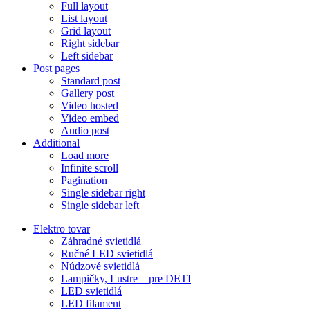
Full layout
List layout
Grid layout
Right sidebar
Left sidebar
Post pages
Standard post
Gallery post
Video hosted
Video embed
Audio post
Additional
Load more
Infinite scroll
Pagination
Single sidebar right
Single sidebar left
Elektro tovar
Záhradné svietidlá
Ručné LED svietidlá
Núdzové svietidlá
Lampičky, Lustre – pre DETI
LED svietidlá
LED filament