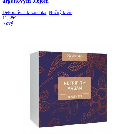
arganovým olejom
Dekoratívna kozmetika
,
Nočný krém
11,38
€
Nový