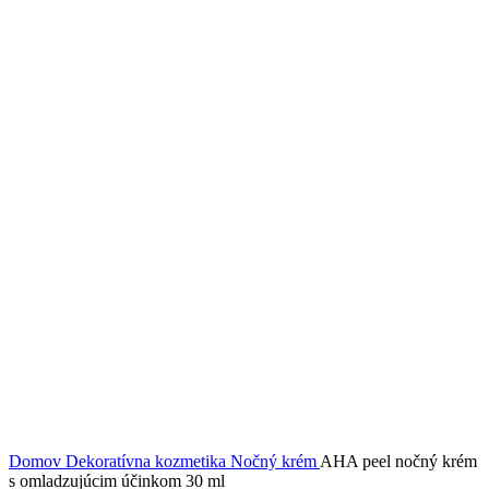
Klikni pre zväčšenie
Domov
Dekoratívna kozmetika
Nočný krém
AHA peel nočný krém
s omladzujúcim účinkom 30 ml