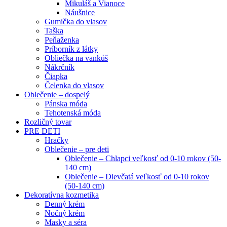
Mikuláš a Vianoce
Náušnice
Gumička do vlasov
Taška
Peňaženka
Príborník z látky
Obliečka na vankúš
Nákrčník
Čiapka
Čelenka do vlasov
Oblečenie – dospelý
Pánska móda
Tehotenská móda
Rozličný tovar
PRE DETI
Hračky
Oblečenie – pre deti
Oblečenie – Chlapci veľkosť od 0-10 rokov (50-
140 cm)
Oblečenie – Dievčatá veľkosť od 0-10 rokov
(50-140 cm)
Dekoratívna kozmetika
Denný krém
Nočný krém
Masky a séra