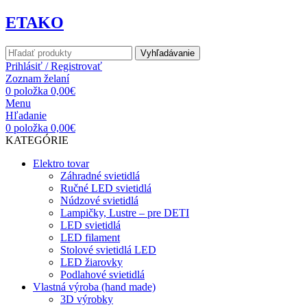
ETAKO
Vyhľadávanie
Prihlásiť / Registrovať
Zoznam želaní
0
položka
0,00
€
Menu
Hľadanie
0
položka
0,00
€
KATEGÓRIE
Elektro tovar
Záhradné svietidlá
Ručné LED svietidlá
Núdzové svietidlá
Lampičky, Lustre – pre DETI
LED svietidlá
LED filament
Stolové svietidlá LED
LED žiarovky
Podlahové svietidlá
Vlastná výroba (hand made)
3D výrobky