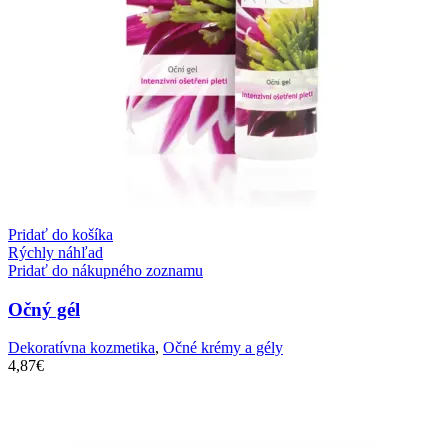
Pridať do košíka
Rýchly náhľad
Pridať do nákupného zoznamu
Očný gél
Dekoratívna kozmetika
,
Očné krémy a gély
4,87
€