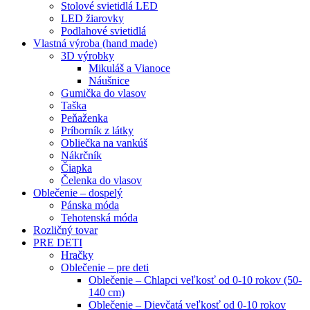
Stolové svietidlá LED
LED žiarovky
Podlahové svietidlá
Vlastná výroba (hand made)
3D výrobky
Mikuláš a Vianoce
Náušnice
Gumička do vlasov
Taška
Peňaženka
Príborník z látky
Obliečka na vankúš
Nákrčník
Čiapka
Čelenka do vlasov
Oblečenie – dospelý
Pánska móda
Tehotenská móda
Rozličný tovar
PRE DETI
Hračky
Oblečenie – pre deti
Oblečenie – Chlapci veľkosť od 0-10 rokov (50-
140 cm)
Oblečenie – Dievčatá veľkosť od 0-10 rokov