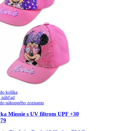
 do košíka
 náhľad
 do nákupného zoznamu
vka Minnie s UV filtrom UPF +30
179