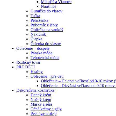
Mikuláš a Vianoce
Náušnice
Gumička do vlasov
Taška
Peňaženka
Príborník z látky
Obliečka na vankúš
Nákrčník
Čiapka
Čelenka do vlasov
Oblečenie – dospelý
Pánska móda
Tehotenská móda
Rozličný tovar
PRE DETI
Hračky
Oblečenie – pre deti
Oblečenie – Chlapci veľkosť od 0-10 rokov 
Oblečenie – Dievčatá veľkosť od 0-10 rokov
Dekoratívna kozmetika
Denný krém
Nočný krém
Masky a séra
Očné krémy a gély
Peelingy a oleje