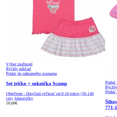
Výber možností
Rýchly náhľad
Pridať do nákupného zoznamu
Pridať
Set tričko + suknička Scamp
Rýchly
Pridať
Oblečenie - Dievčatá veľkosť od 0-10 rokov (50-140
cm)
,
Súpravičky
Šilto
10,00
€
771-