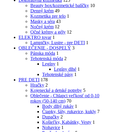
Dekoratívna kozmetika
125
Beauty box/kozmetické balíčky
10
Denný krém
49
Kozmetika pre telo
1
Masky a séra
43
Nočný krém
12
Očné krémy a gély
12
ELEKTRO tovar
1
Lampičky, Lustre - pre DETI
1
OBLEČENIE - DOSPELÝ
3
Pánska móda
1
Tehotenská móda
2
Legíny
1
Legíny dlhé
1
Tehotenské pásy
1
PRE DETI
178
Hračky
2
Kojenecké a detské potreby
5
Oblečenie - Chlapci veľkosť od 0-10
rokov (50-140 cm)
70
Body dlhý rukáv
1
Čiapky, šály, rukavice, kukly
7
Dupačky
2
Košieľky, Kabátiky, Vesty
1
Nohavice
1