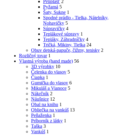
Pršiplášť
2
Pyžamá
5
Šaty, Sukne
1
Spodné prádlo - Tielka, Nátelníky,
Nohavičky
5
Súpravičky
4
Teplákové súpravy
1
Tepláky, Záhradníčky
4
Tričká, Mikiny, Tielka
24
Obuv detská-papuče, čižmy, tenisky
2
Rozličný tovar
1
Vlastná výroba (hand made)
56
3D výrobky
10
Čelenka do vlasov
5
Čiapka
1
Gumička do vlasov
6
Mikuláš a Vianoce
5
Nákrčník
2
Náušnice
12
Obal na knihu
1
Obliečka na vankúš
13
Peňaženka
1
Príborník z látky
1
Taška
3
Vankúš
1