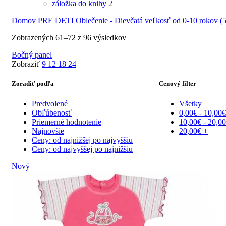
záložka do knihy
2
Domov
PRE DETI
Oblečenie - Dievčatá veľkosť od 0-10 rokov 
Zobrazených 61–72 z 96 výsledkov
Bočný panel
Zobraziť
9
12
18
24
Zoradiť podľa
Cenový filter
Predvolené
Všetky
Obľúbenosť
0,00
€
-
10,00
Priemerné hodnotenie
10,00
€
-
20,0
Najnovšie
20,00
€
+
Ceny: od najnižšej po najvyššiu
Ceny: od najvyššej po najnižšiu
Nový