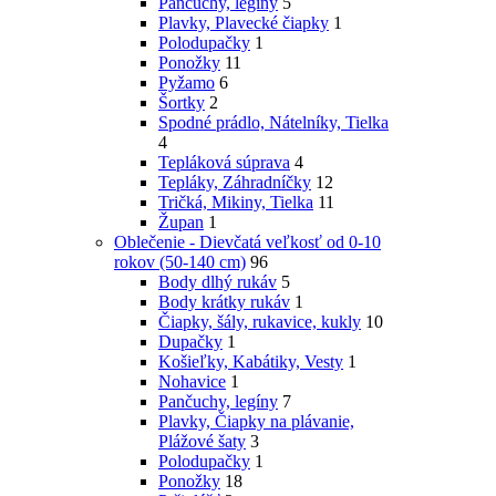
Pančuchy, legíny
5
Plavky, Plavecké čiapky
1
Polodupačky
1
Ponožky
11
Pyžamo
6
Šortky
2
Spodné prádlo, Nátelníky, Tielka
4
Tepláková súprava
4
Tepláky, Záhradníčky
12
Tričká, Mikiny, Tielka
11
Župan
1
Oblečenie - Dievčatá veľkosť od 0-10
rokov (50-140 cm)
96
Body dlhý rukáv
5
Body krátky rukáv
1
Čiapky, šály, rukavice, kukly
10
Dupačky
1
Košieľky, Kabátiky, Vesty
1
Nohavice
1
Pančuchy, legíny
7
Plavky, Čiapky na plávanie,
Plážové šaty
3
Polodupačky
1
Ponožky
18