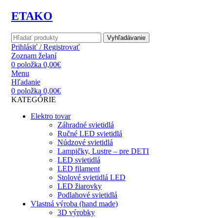
ETAKO
Vyhľadávanie
Prihlásiť / Registrovať
Zoznam želaní
0
položka
0,00
€
Menu
Hľadanie
0
položka
0,00
€
KATEGÓRIE
Elektro tovar
Záhradné svietidlá
Ručné LED svietidlá
Núdzové svietidlá
Lampičky, Lustre – pre DETI
LED svietidlá
LED filament
Stolové svietidlá LED
LED žiarovky
Podlahové svietidlá
Vlastná výroba (hand made)
3D výrobky