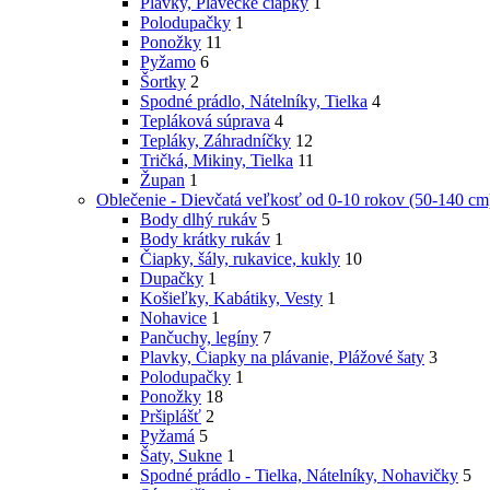
Plavky, Plavecké čiapky
1
Polodupačky
1
Ponožky
11
Pyžamo
6
Šortky
2
Spodné prádlo, Nátelníky, Tielka
4
Tepláková súprava
4
Tepláky, Záhradníčky
12
Tričká, Mikiny, Tielka
11
Župan
1
Oblečenie - Dievčatá veľkosť od 0-10 rokov (50-140 cm
Body dlhý rukáv
5
Body krátky rukáv
1
Čiapky, šály, rukavice, kukly
10
Dupačky
1
Košieľky, Kabátiky, Vesty
1
Nohavice
1
Pančuchy, legíny
7
Plavky, Čiapky na plávanie, Plážové šaty
3
Polodupačky
1
Ponožky
18
Pršiplášť
2
Pyžamá
5
Šaty, Sukne
1
Spodné prádlo - Tielka, Nátelníky, Nohavičky
5