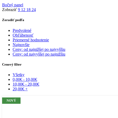
Bočný panel
Zobraziť
9
12
18
24
Zoradiť podľa
Predvolené
Obľúbenosť
Priemerné hodnotenie
Najnovšie
Ceny: od najnižšej po najvyššiu
Ceny: od najvyššej po najnižšiu
Cenový filter
Všetky
0,00
€
-
10,00
€
10,00
€
-
20,00
€
20,00
€
+
NOVÝ