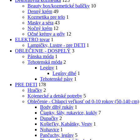
Dekoratívna kozmetika
125
Beauty box/kozmetické balíčky
10
Denný krém
49
Kozmetika pre telo
1
Masky a séra
43
Nočný krém
12
Očné krémy a gély
12
ELEKTRO tovar
1
Lampičky, Lustre - pre DETI
1
OBLEČENIE - DOSPELÝ
3
Pánska móda
1
Tehotenská móda
2
Legíny
1
Legíny dlhé
1
Tehotenské pásy
1
PRE DETI
178
Hračky
2
Kojenecké a detské potreby
5
Oblečenie - Chlapci veľkosť od 0-10 rokov (50-140 cm)
Body dlhý rukáv
1
Čiapky, šály, rukavice, kukly
7
Dupačky
2
Košieľky, Kabátiky, Vesty
1
Nohavice
1
Pančuchy, legíny
5