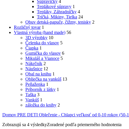
Súpravičky
4
Teplákové súpravy
1
Tepláky, Záhradníčky
4
Tričká, Mikiny, Tielka
24
Obuv detská-papuče, čižmy, tenisky
2
Rozličný tovar
1
Vlastná výroba (hand made)
56
3D výrobky
10
Čelenka do vlasov
5
Čiapka
1
Gumička do vlasov
6
Mikuláš a Vianoce
5
Nákrčník
2
Náušnice
12
Obal na knihu
1
Obliečka na vankúš
13
Peňaženka
1
Príborník z látky
1
Taška
3
Vankúš
1
záložka do knihy
2
Domov
PRE DETI
Oblečenie - Chlapci veľkosť od 0-10 rokov (50
Zobrazujú sa 4 výsledky
Zoradené podľa priemerného hodnotenia