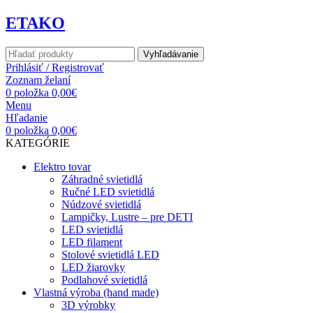
ETAKO
Vyhľadávanie
Prihlásiť / Registrovať
Zoznam želaní
0
položka
0,00
€
Menu
Hľadanie
0
položka
0,00
€
KATEGÓRIE
Elektro tovar
Záhradné svietidlá
Ručné LED svietidlá
Núdzové svietidlá
Lampičky, Lustre – pre DETI
LED svietidlá
LED filament
Stolové svietidlá LED
LED žiarovky
Podlahové svietidlá
Vlastná výroba (hand made)
3D výrobky