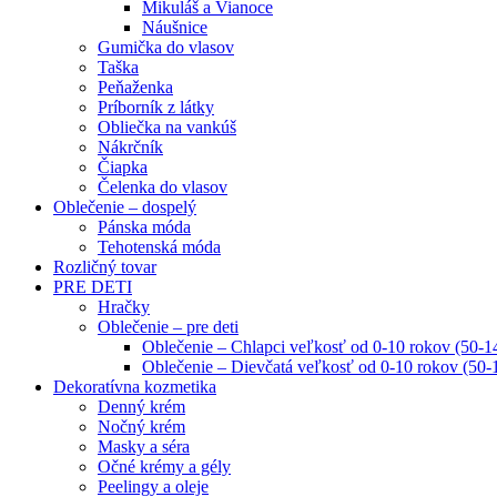
Mikuláš a Vianoce
Náušnice
Gumička do vlasov
Taška
Peňaženka
Príborník z látky
Obliečka na vankúš
Nákrčník
Čiapka
Čelenka do vlasov
Oblečenie – dospelý
Pánska móda
Tehotenská móda
Rozličný tovar
PRE DETI
Hračky
Oblečenie – pre deti
Oblečenie – Chlapci veľkosť od 0-10 rokov (50-1
Oblečenie – Dievčatá veľkosť od 0-10 rokov (50-
Dekoratívna kozmetika
Denný krém
Nočný krém
Masky a séra
Očné krémy a gély
Peelingy a oleje